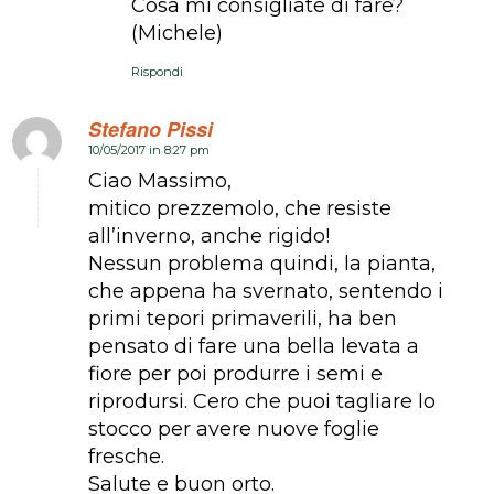
Cosa mi consigliate di fare?
(Michele)
Rispondi
Stefano Pissi
10/05/2017 in 8:27 pm
dice:
Ciao Massimo,
mitico prezzemolo, che resiste
all’inverno, anche rigido!
Nessun problema quindi, la pianta,
che appena ha svernato, sentendo i
primi tepori primaverili, ha ben
pensato di fare una bella levata a
fiore per poi produrre i semi e
riprodursi. Cero che puoi tagliare lo
stocco per avere nuove foglie
fresche.
Salute e buon orto.