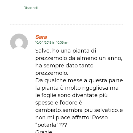
Rispondi
Sara
10/04/2019 in 10:06 am
dice:
Salve, ho una pianta di
prezzemolo da almeno un anno,
ha sempre dato tanto
prezzemolo.
Da qualche mese a questa parte
la pianta è molto rigogliosa ma
le foglie sono diventate più
spesse e l’odore è
cambiato..sembra piu selvatico..e
non mi piace affatto! Posso
“potarla”???
Grazie,