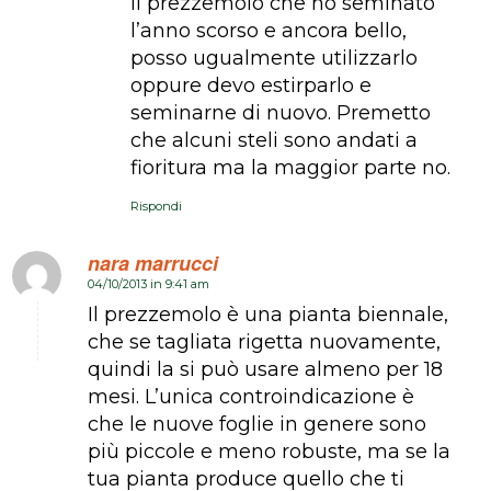
Il prezzemolo che ho seminato
l’anno scorso e ancora bello,
posso ugualmente utilizzarlo
oppure devo estirparlo e
seminarne di nuovo. Premetto
che alcuni steli sono andati a
fioritura ma la maggior parte no.
Rispondi
nara marrucci
04/10/2013 in 9:41 am
dice:
Il prezzemolo è una pianta biennale,
che se tagliata rigetta nuovamente,
quindi la si può usare almeno per 18
mesi. L’unica controindicazione è
che le nuove foglie in genere sono
più piccole e meno robuste, ma se la
tua pianta produce quello che ti