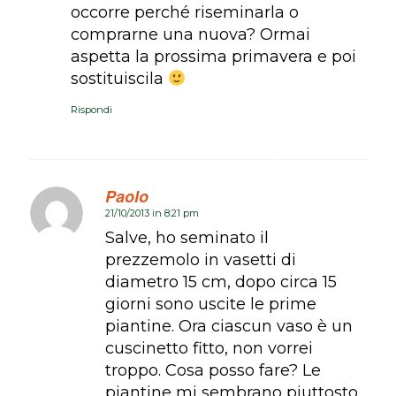
occorre perché riseminarla o
comprarne una nuova? Ormai
aspetta la prossima primavera e poi
sostituiscila
Rispondi
Paolo
21/10/2013 in 8:21 pm
dice:
Salve, ho seminato il
prezzemolo in vasetti di
diametro 15 cm, dopo circa 15
giorni sono uscite le prime
piantine. Ora ciascun vaso è un
cuscinetto fitto, non vorrei
troppo. Cosa posso fare? Le
piantine mi sembrano piuttosto