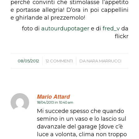
perché convinti che stimolasse l’appetito
e portasse allegria! D’ora in poi cappellini
e ghirlande al prezzemolo!
foto di
autourdupotager
e di
fred_v
da
flickr
/
/
08/05/2012
12 COMMENTI
DA
NARA MARRUCCI
Mario Attard
18/04/2013 in 10:40 am
dice:
Mi succede spesso che quando
semino in un vaso e lo lascio sul
davanzale del garage [dove c’è
luce a volonta, clima non troppo