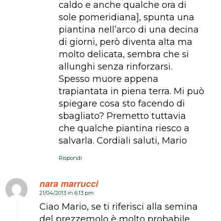
caldo e anche qualche ora di
sole pomeridiana], spunta una
piantina nell’arco di una decina
di giorni, però diventa alta ma
molto delicata, sembra che si
allunghi senza rinforzarsi.
Spesso muore appena
trapiantata in piena terra. Mi può
spiegare cosa sto facendo di
sbagliato? Premetto tuttavia
che qualche piantina riesco a
salvarla. Cordiali saluti, Mario
Rispondi
nara marrucci
21/04/2013 in 6:13 pm
dice:
Ciao Mario, se ti riferisci alla semina
del prezzemolo è molto probabile