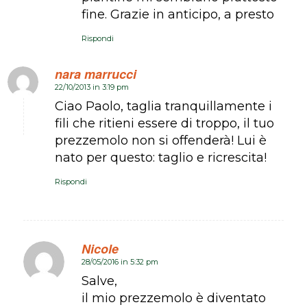
fine. Grazie in anticipo, a presto
Rispondi
nara marrucci
22/10/2013 in 3:19 pm
dice:
Ciao Paolo, taglia tranquillamente i
fili che ritieni essere di troppo, il tuo
prezzemolo non si offenderà! Lui è
nato per questo: taglio e ricrescita!
Rispondi
Nicole
28/05/2016 in 5:32 pm
dice:
Salve,
il mio prezzemolo è diventato