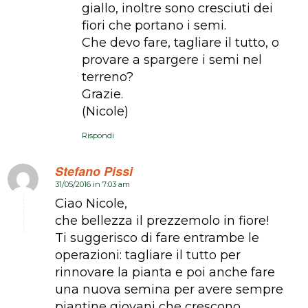
giallo, inoltre sono cresciuti dei
fiori che portano i semi.
Che devo fare, tagliare il tutto, o
provare a spargere i semi nel
terreno?
Grazie.
(Nicole)
Rispondi
Stefano Pissi
31/05/2016 in 7:03 am
dice:
Ciao Nicole,
che bellezza il prezzemolo in fiore!
Ti suggerisco di fare entrambe le
operazioni: tagliare il tutto per
rinnovare la pianta e poi anche fare
una nuova semina per avere sempre
piantine giovani che crescono.