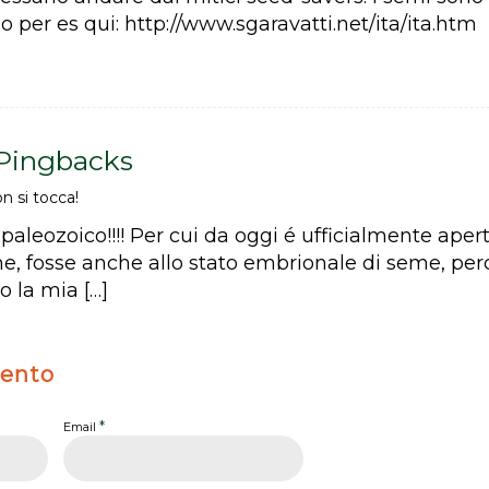
per es qui: http://www.sgaravatti.net/ita/ita.htm
 Pingbacks
n si tocca!
l paleozoico!!!! Per cui da oggi é ufficialmente aper
e, fosse anche allo stato embrionale di seme, perc
o la mia […]
ento
*
Email