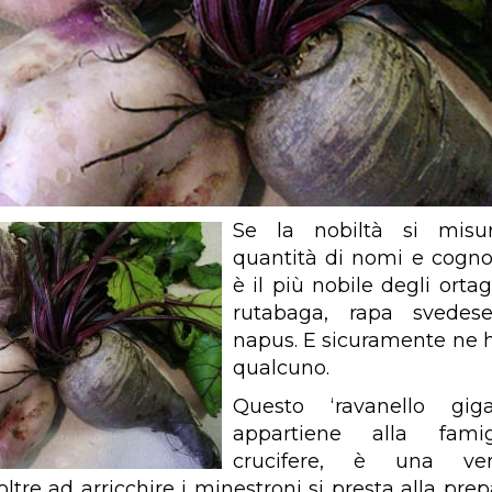
Se la nobiltà si misu
quantità di nomi e cogno
è il più nobile degli orta
rutabaga, rapa svedese
napus. E sicuramente ne 
qualcuno.
Questo ‘ravanello gig
appartiene alla famig
crucifere, è una ver
oltre ad arricchire i minestroni si presta alla pre