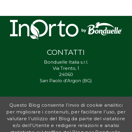
CONTATTI
Bonduelle Italia s.r.l.
Via Trento, 1
24060
San Paolo d’Argon (BG)
Questo Blog consente l’invio di cookie analitici
Inorto.org è dal 2011 il punto di riferimento per gli ortisti italiani, e
per migliorare i contenuti, per facilitare l'uso, per
fornisce preziosi consigli sia ai più esperti che a nuovi interessati.
valutare l’utilizzo del Blog da parte del visitatore
L’obiettivo di Bonduelle è ispirare la transizione verso una dieta a
base vegetale per contribuire al benessere delle persone e del
e/o dell’Utente e redigere relazioni e analisi
pianeta. In questo contesto si inserisce InOrto, simbolo dell’amore