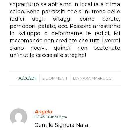
soprattutto se abitiamo in località a clima
caldo. Sono parrassiti che si nutrono delle
radici degli ortaggi come carote,
pomodori, patate, ecc. Possono arrestarne
lo sviluppo o deformarne le radici. Mi
raccomando non crediate che tutti i vermi
siano nocivi, quindi non scatenate
un’inutile caccia alle streghe!
/
/
06/06/2011
2 COMMENTI
DA
NARA MARRUCCI
Angelo
01/04/2016 in 5:08 pm
dice:
Gentile Signora Nara,