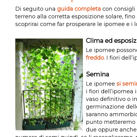
Di seguito una
guida completa
con consigli 
terreno alla corretta esposizione solare, fino
scoprirai come far prosperare le ipomee e i lo
Clima ed esposiz
Le ipomee posson
freddo
. I fiori de
Semina
Le ipomee
si semi
i fiori dell’ipomea
vaso definitivo o 
germinazione delle
saranno ammorbidit
punto metteremo i 
due oppure anche 