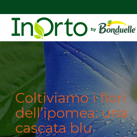
Coltiviamo i fiori
dell’ipomea: una
cascata blu