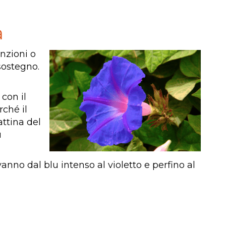
a
inzioni o
 sostegno.
con il
rché il
attina del
ù
anno dal blu intenso al violetto e perfino al