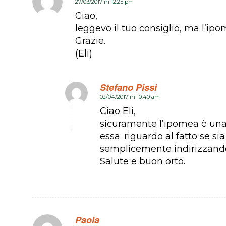
27/03/2017 in 12:25 pm
dice:
Ciao,
leggevo il tuo consiglio, ma l’ipo
Grazie.
(Eli)
Stefano Pissi
02/04/2017 in 10:40 am
dice:
Ciao Eli,
sicuramente l’ipomea è una
essa; riguardo al fatto se s
semplicemente indirizzandol
Salute e buon orto.
Paola