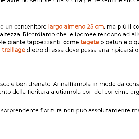
 ne avremo sempre una scorta per le semine succe
mo un contenitore
largo almeno 25 cm
, ma più il c
 altezza. Ricordiamo che le ipomee tendono ad allu
cole piante tappezzanti, come
tagete
o petunie o q
n
treillage
dietro di essa dove possa arrampicarsi 
resco e ben drenato. Annaffiamola in modo da cons
to della fioritura aiutiamola con del concime org
ua sorprendente fioritura non può assolutamente m