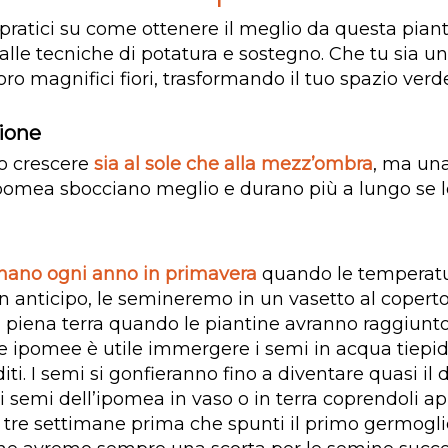
pratici su come ottenere il meglio da questa piant
 alle tecniche di potatura e sostegno. Che tu sia u
ro magnifici fiori, trasformando il tuo spazio verde 
ione
o crescere
sia al sole che alla mezz’ombra
, ma una
ll’ipomea sbocciano meglio e durano più a lungo se 
nano ogni anno in primavera
quando le temperatur
 in anticipo, le semineremo in un vasetto al copert
in piena terra quando le piantine avranno raggiunto
 ipomee è utile immergere i semi in acqua tiepida
i. I semi si gonfieranno fino a diventare quasi il 
semi dell’ipomea in vaso o in terra coprendoli ap
tre settimane prima che spunti il primo germogl