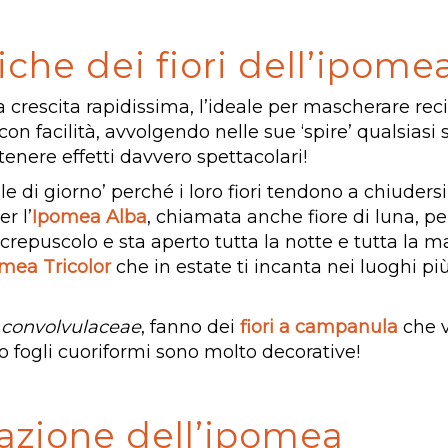
tiche dei fiori dell’ipome
 crescita rapidissima, l’ideale per mascherare rec
on facilità, avvolgendo nelle sue ‘spire’ qualsiasi
enere effetti davvero spettacolari!
di giorno’ perché i loro fiori tendono a chiudersi 
r l’
Ipomea Alba
, chiamata anche fiore di luna, pe
 crepuscolo e sta aperto tutta la notte e tutta la m
mea Tricolor
che in estate ti incanta nei luoghi pi
e
convolvulaceae
, fanno dei
fiori a campanula
che v
o fogli cuoriformi sono molto decorative!
ivazione dell’ipomea