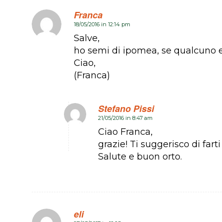
Franca
18/05/2016 in 12:14 pm
dice:
Salve,
ho semi di ipomea, se qualcuno e’
Ciao,
(Franca)
Stefano Pissi
21/05/2016 in 8:47 am
dice:
Ciao Franca,
grazie! Ti suggerisco di far
Salute e buon orto.
eli