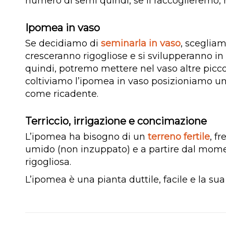
numero di semi quindi, se li raccoglieremo,
Ipomea in vaso
Se decidiamo di
seminarla in vaso
, sceglia
cresceranno rigogliose e si svilupperanno in
quindi, potremo mettere nel vaso altre pic
coltiviamo l’ipomea in vaso posizioniamo u
come ricadente.
Terriccio, irrigazione e concimazione
L’ipomea ha bisogno di un
terreno fertile
, f
umido (non inzuppato) e a partire dal momen
rigogliosa.
L’ipomea è una pianta duttile, facile e la s