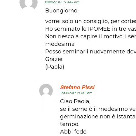
08/06/2017 in 9:42 am
dice:
Buongiorno,
vorrei solo un consiglio, per corte
Ho seminato le IPOMEE in tre vasi
Non riesco a capire il motivo; i se
medesima.
Posso seminarli nuovamente dove 
Grazie.
(Paola)
Stefano Pissi
13/06/2017 in 6:01 am
dice:
Ciao Paola,
se il seme è il medesimo ved
germinazione non è istantan
tempo.
Abbi fede.