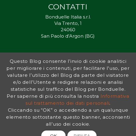
CONTATTI
Bonduelle Italia s.r.l.
Via Trento, 1
24060
San Paolo d’Argon (BG)
Questo Blog consente l’invio di cookie analitici
Inorto.org è dal 2011 il punto di riferimento per gli ortisti italiani, e
per migliorare i contenuti, per facilitare l'uso, per
fornisce preziosi consigli sia ai più esperti che a nuovi interessati.
valutare l’utilizzo del Blog da parte del visitatore
L’obiettivo di Bonduelle è ispirare la transizione verso una dieta a
base vegetale per contribuire al benessere delle persone e del
e/o dell’Utente e redigere relazioni e analisi
pianeta. In questo contesto si inserisce InOrto, simbolo dell’amore
statistiche sul traffico del Blog per Bonduelle.
per la terra e del rispetto dell’ambiente.
Per saperne di più consulta la nostra
Informativa
sul trattamento dei dati personali
.
Cliccando su “OK” o accedendo a un qualunque
INFORMATIVA PRIVACY
|
NOTE LEGALI
elemento sottostante questo banner, acconsenti
all’uso dei cookie.
OK
RIFIUTA