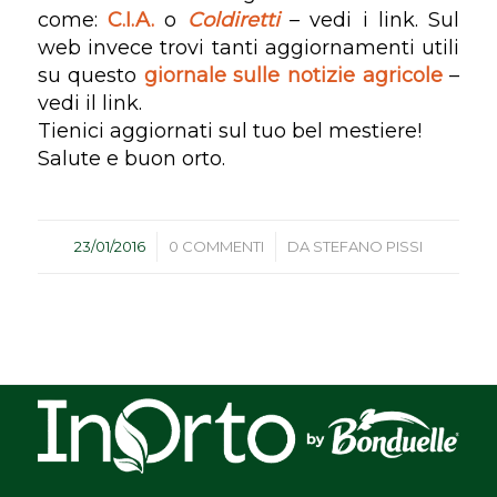
come:
C.I.A.
o
Coldiretti
– vedi i link. Sul
web invece trovi tanti aggiornamenti utili
su questo
giornale sulle notizie agricole
–
vedi il link.
Tienici aggiornati sul tuo bel mestiere!
Salute e buon orto.
/
/
23/01/2016
0 COMMENTI
DA
STEFANO PISSI