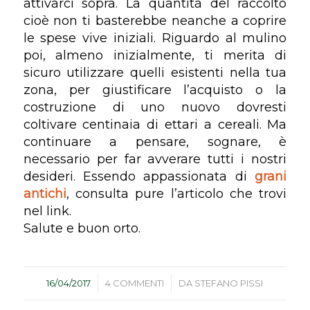
attivarci sopra. La quantità del raccolto
cioè non ti basterebbe neanche a coprire
le spese vive iniziali. Riguardo al mulino
poi, almeno inizialmente, ti merita di
sicuro utilizzare quelli esistenti nella tua
zona, per giustificare l’acquisto o la
costruzione di uno nuovo dovresti
coltivare centinaia di ettari a cereali. Ma
continuare a pensare, sognare, è
necessario per far avverare tutti i nostri
desideri. Essendo appassionata di
grani
antichi
, consulta pure l’articolo che trovi
nel link.
Salute e buon orto.
/
/
16/04/2017
4 COMMENTI
DA
STEFANO PISSI