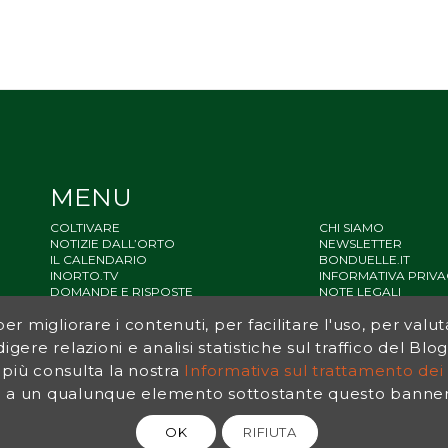
MENU
COLTIVARE
CHI SIAMO
NOTIZIE DALL’ORTO
NEWSLETTER
IL CALENDARIO
BONDUELLE.IT
INORTO.TV
INFORMATIVA PRIVA
DOMANDE E RISPOSTE
NOTE LEGALI
STATO ACCESSIBILIT
r migliorare i contenuti, per facilitare l'uso, per valut
SITEMAP
igere relazioni e analisi statistiche sul traffico del Bl
 più consulta la nostra
Informativa sul trattamento dei 
a un qualunque elemento sottostante questo banner, 
OK
RIFIUTA
© 2026 Bonduelle InOrto