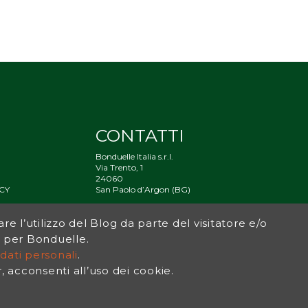
CONTATTI
Bonduelle Italia s.r.l.
Via Trento, 1
24060
CY
San Paolo d’Argon (BG)
À
are l’utilizzo del Blog da parte del visitatore e/o
og per Bonduelle.
dati personali
.
acconsenti all’uso dei cookie.