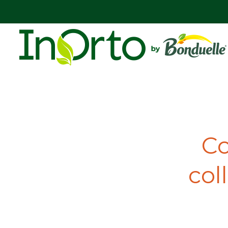
Co
col