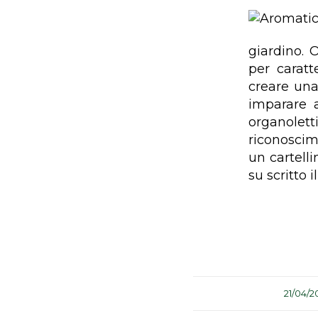
giardino. 
per caratt
creare una
imparare a
organole
riconoscim
un cartell
su scritto 
/
21/04/2