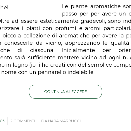
Le piante aromatiche son
passo per per avere un p
Oltre ad essere esteticamente gradevoli, sono ind
erizzare i piatti con profumi e aromi particolari.
 piccola collezione di aromatiche per avere la pos
 conoscerle da vicino, apprezzando le qualità 
ttiche di ciascuna. Inizialmente per orien
ento sarà sufficiente mettere vicino ad ogni nu
ino in legno (io li ho creati con del semplice comp
il nome con un pennarello indelebile.
CONTINUA A LEGGERE
/
015
2 COMMENTI
DA
NARA MARRUCCI