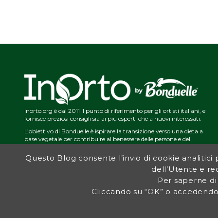
Inorto.org è dal 2011 il punto di riferimento per gli ortisti italiani, e
fornisce preziosi consigli sia ai più esperti che a nuovi interessati.
L’obiettivo di Bonduelle è ispirare la transizione verso una dieta a
base vegetale per contribuire al benessere delle persone e del
pianeta. In questo contesto si inserisce InOrto, simbolo dell’amore
per la terra e del rispetto dell’ambiente.
Questo Blog consente l’invio di cookie analitici pe
dell’Utente e red
Per saperne di
Cliccando su “OK” o accedendo 