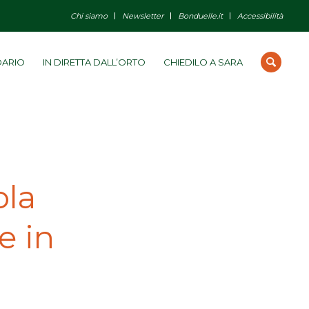
Chi siamo
Newsletter
Bonduelle.it
Accessibilità
DARIO
IN DIRETTA DALL’ORTO
CHIEDILO A SARA
ola
e in