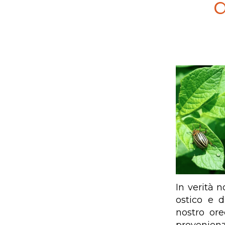
d
In verità 
ostico e d
nostro or