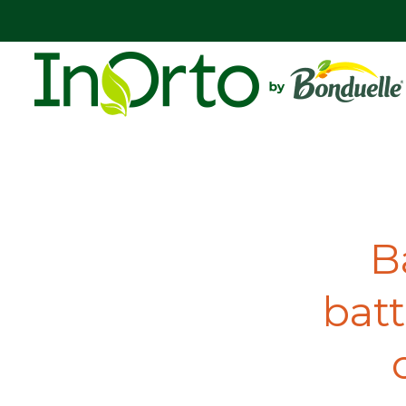
B
batt