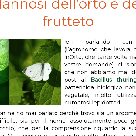
annosi dell’orto e d
frutteto
Ieri parlando con
(l’agronomo che lavora
InOrto, che tante volte ri
vostre domande) ci sia
che non abbiamo mai d
post al
Bacillus thuring
battericida biologico non
vegetale, molto utilizz
numerosi lepidotteri.
non ne ho mai parlato perché trovo sia un argom
ifficile, sia per il nome, assolutamente poco g
ecchio, che per la comprensione riguardo la su