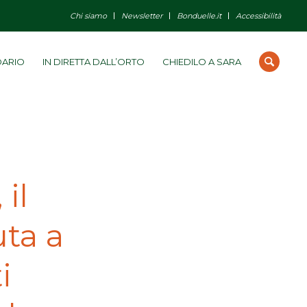
Chi siamo
Newsletter
Bonduelle.it
Accessibilità
DARIO
IN DIRETTA DALL’ORTO
CHIEDILO A SARA
il
uta a
i