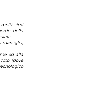
 moltissimi
bordo della
olaia.
 marsiglia,
 me ed alla
foto (dove
tecnologico