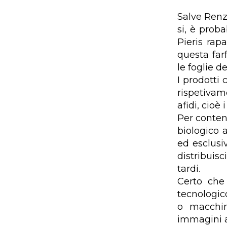
Salve Renz
si, è proba
Pieris rap
questa far
le foglie de
I prodotti
rispetivam
afidi, cioè 
Per contene
biologico 
ed esclusi
distribuisc
tardi.
Certo che
tecnologico
o macchin
immagini at