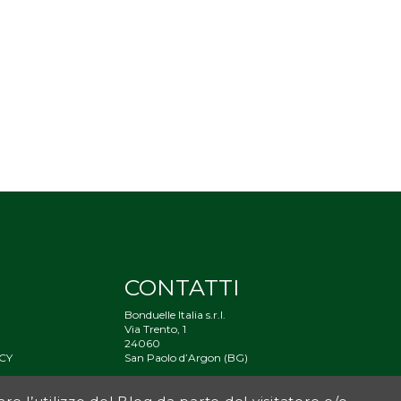
CONTATTI
Bonduelle Italia s.r.l.
Via Trento, 1
24060
CY
San Paolo d’Argon (BG)
À