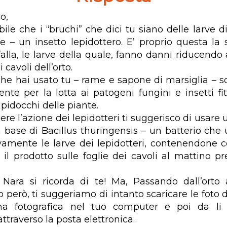
o,
bile che i “bruchi” che dici tu siano delle larve d
ae – un insetto lepidottero. E’ proprio questa la 
falla, le larve della quale, fanno danni riducendo 
i cavoli dell’orto.
 che hai usato tu – rame e sapone di marsiglia – so
ente per la lotta ai patogeni fungini e insetti fit
i pidocchi delle piante.
re l’azione dei lepidotteri ti suggerisco di usare
a base di Bacillus thuringensis – un batterio che 
vamente le larve dei lepidotteri, contenendone co
i il prodotto sulle foglie dei cavoli al mattino p
 Nara si ricorda di te! Ma, Passando dall’orto
 però, ti suggeriamo di intanto scaricare le foto 
a fotografica nel tuo computer e poi da li i
traverso la posta elettronica.