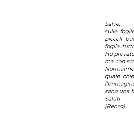
Salve,
sulle fogl
piccoli bu
foglia..tut
Ho provato
ma con scar
Normalment
quale chi
l’immagine
sono una fr
Saluti
(Renzo)