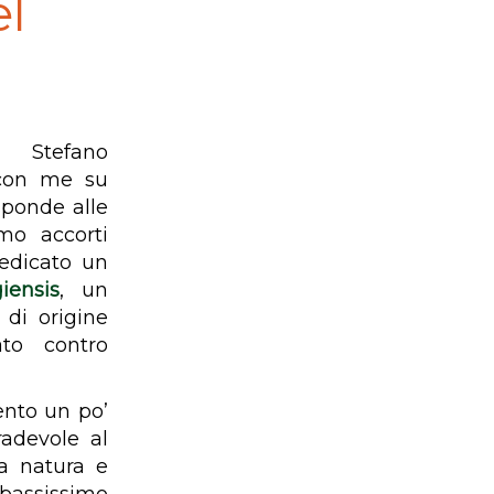
el
 Stefano
 con me su
sponde alle
mo accorti
edicato un
iensis
, un
 di origine
ato contro
ento un po’
radevole al
a natura e