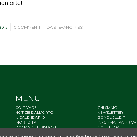
uon orto!
/
2015
0 COMMENTI
DA
STEFANO PISSI
MENU
COLTIVARE
CHI SIAMO
NOTIZIE DALL’ORTO
NEWSLETTER
IL CALENDARIO
BONDUELLE.IT
INORTO.TV
INFORMATIVA PRIVA
DOMANDE E RISPOSTE
NOTE LEGALI
STATO ACCESSIBILIT