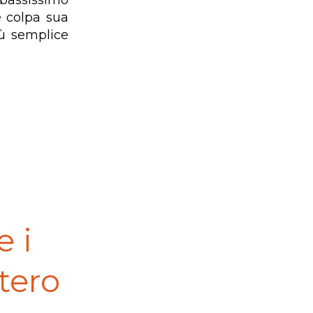
bassissimo
è colpa sua
iù semplice
 i
ttero