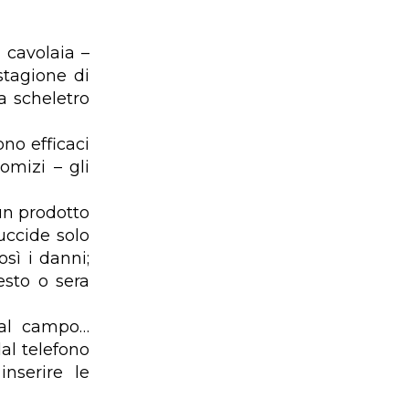
i cavolaia –
stagione di
a scheletro
no efficaci
omizi – gli
 un prodotto
uccide solo
sì i danni;
resto o sera
 al campo…
dal telefono
nserire le