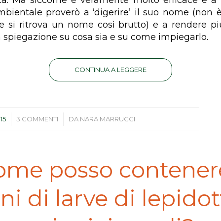
za. Ma siccome è veramente molto efficace e a 
bientale proverò a ‘digerire’ il suo nome (non 
e si ritrova un nome così brutto) e a rendere p
la spiegazione su cosa sia e su come impiegarlo.
CONTINUA A LEGGERE
/
015
3 COMMENTI
DA
NARA MARRUCCI
ome posso contenere
i di larve di lepido