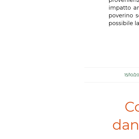
provenien
impatto am
poverino s
possibile 
/
15/10/2
C
dann