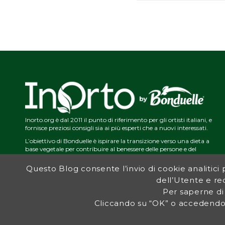
Inorto.org è dal 2011 il punto di riferimento per gli ortisti italiani, e
fornisce preziosi consigli sia ai più esperti che a nuovi interessati.
L’obiettivo di Bonduelle è ispirare la transizione verso una dieta a
base vegetale per contribuire al benessere delle persone e del
pianeta. In questo contesto si inserisce InOrto, simbolo dell’amore
per la terra e del rispetto dell’ambiente.
Questo Blog consente l’invio di cookie analitici pe
dell’Utente e red
Per saperne di
Cliccando su “OK” o accedendo 