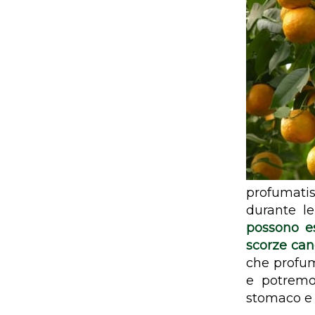
profumati
durante l
possono es
scorze can
che profum
e potremo
stomaco e 