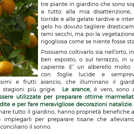
tre piante in giardino che sono so
a tutto: alla mia disattenzione, 
torride e alle gelate tardive e inte
gelo ho dovuto tagliere drasticame
rami secchi, ma poi la vegetazione
rigogliosa come se niente fosse sta
Possiamo coltivarlo sia nell’orto, 
ben esposto, o sul terrazzo, in 
capiente. E’ un alberello molto 
con foglie lucide e sempreve
ssimi e frutti arancio, che illuminano il giar
e stagioni più grigie.
Le arance
, è vero, sono
sere utilizzate per preparare ottime marmellat
dite e per fare meravigliose decorazioni natalizie
.
are tutto il giardino, hanno proprietà benefiche a 
 impiegarli per preparare tisane che alleviano
conciliano il sonno.