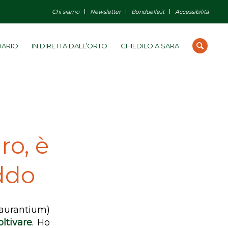
Chi siamo
Newsletter
Bonduelle.it
Accessibilità
DARIO
IN DIRETTA DALL’ORTO
CHIEDILO A SARA
ro, è
eddo
aurantium
)
oltivare
. Ho