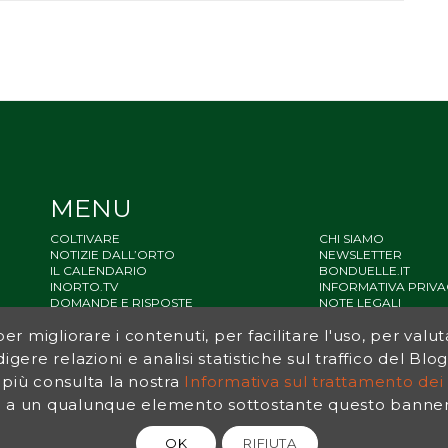
MENU
COLTIVARE
CHI SIAMO
NOTIZIE DALL’ORTO
NEWSLETTER
IL CALENDARIO
BONDUELLE.IT
INORTO.TV
INFORMATIVA PRIVA
DOMANDE E RISPOSTE
NOTE LEGALI
STATO ACCESSIBILIT
r migliorare i contenuti, per facilitare l'uso, per valut
SITEMAP
igere relazioni e analisi statistiche sul traffico del Bl
 più consulta la nostra
Informativa sul trattamento dei 
a un qualunque elemento sottostante questo banner, 
OK
RIFIUTA