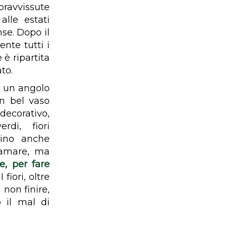
pravvissute
alle estati
nse. Dopo il
nte tutti i
 è ripartita
to.
in un angolo
un bel vaso
decorativo,
rdi, fiori
dino anche
 amare, ma
e, per fare
 I fiori, oltre
non finire,
 il mal di