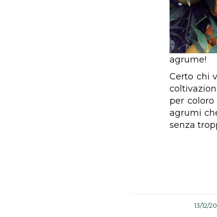
agrume!
Certo chi 
coltivazio
per coloro
agrumi che
senza trop
/
13/12/2