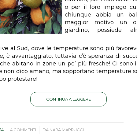
o per il loro impiego cu
chiunque abbia un ba
maggior motivo un o
giardino, possiede 
vive al Sud, dove le temperature sono più favorevol
ne, è avvantaggiato, tuttavia c’è speranza di suc
 che abitano in zone un po’ più fresche! Ci sono in
 non dico amano, ma sopportano temperature so
po protestare!
CONTINUA A LEGGERE
/
014
4 COMMENTI
DA
NARA MARRUCCI