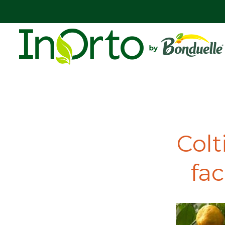
Colt
fac