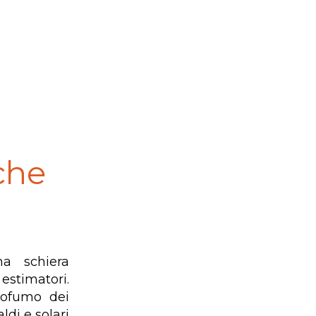
che
a schiera
 estimatori.
rofumo dei
aldi e solari