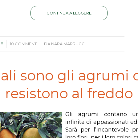
CONTINUA A LEGGERE
/
18
10 COMMENTI
DA
NARA MARRUCCI
ali sono gli agrumi 
resistono al freddo
Gli agrumi contano un
infinita di appassionati ed
Sarà per l’incantevole p
loro fiori, per i loro colori c