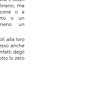
linario, ma
lcone o a
rto o un
almeno un
i alla loro
cesso anche
fatti degli
tto lo zero