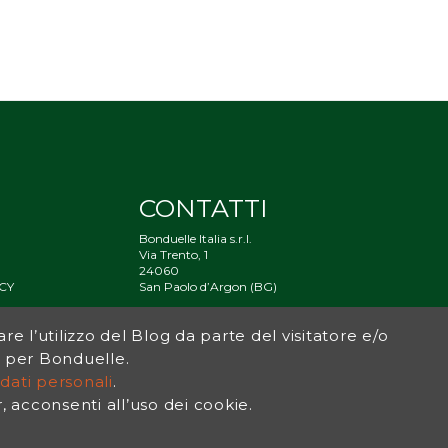
CONTATTI
Bonduelle Italia s.r.l.
Via Trento, 1
24060
CY
San Paolo d’Argon (BG)
À
are l’utilizzo del Blog da parte del visitatore e/o
og per Bonduelle.
dati personali
.
acconsenti all’uso dei cookie.