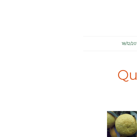
/
18/12/20
Qu