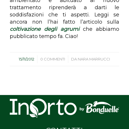
ambientato e abituato al nuovo
trattamento riprenderà a darti le
soddisfazioni che ti aspetti. Leggi se
ancora non l’hai fatto l’articolo sulla
coltivazione degli agrumi
che abbiamo
pubblicato tempo fa. Ciao!
/
/
15/11/2012
0 COMMENTI
DA
NARA MARRUCCI