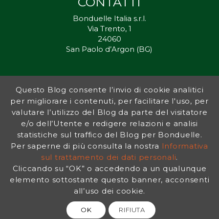
CONTATTI
Bonduelle Italia s.r.l.
Via Trento, 1
24060
San Paolo d’Argon (BG)
Questo Blog consente l’invio di cookie analitici
Inorto.org è dal 2011 il punto di riferimento per gli ortisti italiani, e
per migliorare i contenuti, per facilitare l'uso, per
fornisce preziosi consigli sia ai più esperti che a nuovi interessati.
valutare l’utilizzo del Blog da parte del visitatore
L’obiettivo di Bonduelle è ispirare la transizione verso una dieta a
base vegetale per contribuire al benessere delle persone e del
e/o dell’Utente e redigere relazioni e analisi
pianeta. In questo contesto si inserisce InOrto, simbolo dell’amore
statistiche sul traffico del Blog per Bonduelle.
per la terra e del rispetto dell’ambiente.
Per saperne di più consulta la nostra
Informativa
sul trattamento dei dati personali
.
Cliccando su “OK” o accedendo a un qualunque
INFORMATIVA PRIVACY
|
NOTE LEGALI
elemento sottostante questo banner, acconsenti
all’uso dei cookie.
OK
RIFIUTA
© 2026 Bonduelle InOrto