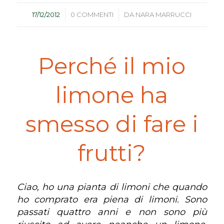
/
/
17/12/2012
0 COMMENTI
DA
NARA MARRUCCI
Perché il mio
limone ha
smesso di fare i
frutti?
Ciao, ho una pianta di limoni che quando
ho comprato era piena di limoni. Sono
passati quattro anni e non sono più