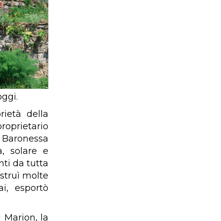
oggi.
ietà della
roprietario
a Baronessa
, solare e
nti da tutta
ostruì molte
ai, esportò
 Marion, la