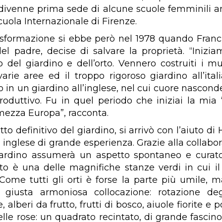
divenne prima sede di alcune scuole femminili 
cuola Internazionale di Firenze.
asformazione si ebbe però nel 1978 quando Franc
el padre, decise di salvare la proprietà. “Inizi
o del giardino e dell’orto. Vennero costruiti i mu
varie aree ed il troppo rigoroso giardino all’ita
o in un giardino all’inglese, nel cui cuore nascond
roduttivo. Fu in quel periodo che iniziai la mia ‘
 mezza Europa”, racconta.
tto definitivo del giardino, si arrivò con l’aiuto d
e inglese di grande esperienza. Grazie alla collabo
iardino assumerà un aspetto spontaneo e curat
orto è una delle magnifiche stanze verdi in cui il
 Come tutti gli orti è forse la parte più umile, m
 giusta armoniosa collocazione: rotazione degl
 alberi da frutto, frutti di bosco, aiuole fiorite e p
lle rose: un quadrato recintato, di grande fascino