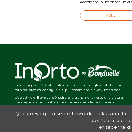
Accetto che InOrto elabori i miei 
Inorto.org è dal 2011 il punto di riferimento per gli ortisti italiani, e
fornisce preziosi consigli sia ai più esperti che a nuovi interessati.
L’obiettivo di Bonduelle è ispirare la transizione verso una dieta a
base vegetale per contribuire al benessere delle persone e del
pianeta. In questo contesto si inserisce InOrto, simbolo dell’amore
per la terra e del rispetto dell’ambiente.
Questo Blog consente l’invio di cookie analitici pe
dell’Utente e red
Per saperne di