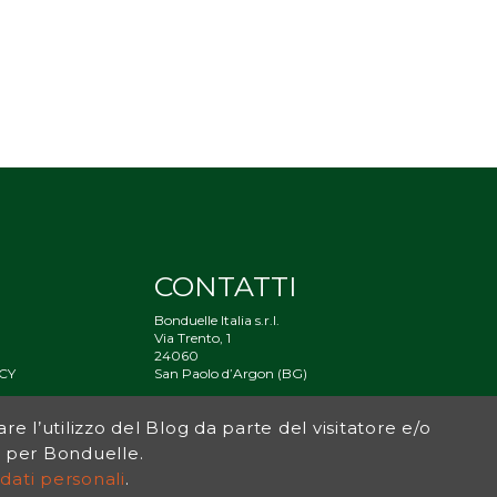
CONTATTI
Bonduelle Italia s.r.l.
Via Trento, 1
24060
CY
San Paolo d’Argon (BG)
À
are l’utilizzo del Blog da parte del visitatore e/o
og per Bonduelle.
dati personali
.