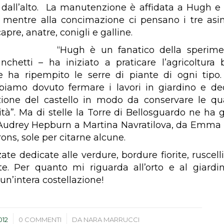
i dall’alto. La manutenzione è affidata a Hugh e a
i, mentre alla concimazione ci pensano i tre asi
apre, anatre, conigli e galline.
“Hugh è un fanatico della sperime
nchetti – ha iniziato a praticare l’agricoltura 
e ha ripempito le serre di piante di ogni tipo
iamo dovuto fermare i lavori in giardino e ded
azione del castello in modo da conservare le qua
lità”. Ma di stelle la Torre di Bellosguardo ne ha 
 Audrey Hepburn a Martina Navratilova, da Emm
ons, sole per citarne alcune.
zate dedicate alle verdure, bordure fiorite, ruscelli
te. Per quanto mi riguarda all’orto e al giard
un’intera costellazione!
/
012
0 COMMENTI
DA
NARA MARRUCCI