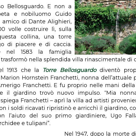
o Bellosguardo. E non a
oeta e nobiluomo Guido
, amico di Dante Alighieri,
0 volle costruire lì, sulla
questa collina, una torre
o di piacere e di caccia.
e nel 1583 la famiglia
trasformò nella splendida villa rinascimentale di 
el 1913 che la
Torre Bellosguardo
diventò propr
Marion Hornstein Franchetti, nonna dell’attuale p
merigo Franchetti. E fu proprio nelle mani dell
e il giardino trovò nuovo impulso. “Mia nonna
 spiega Franchetti – aprì la villa ad artisti provenie
n i soldi ricavati ripristinò e arricchì il giardino, c
n l’aiuto del suo primo giardiniere, Ugo Fall
orchidee e tulipani”.
Nel 1947, dopo la morte di