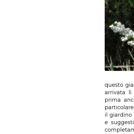
questo gia
arrivata 
prima anco
particolar
il giardin
e suggesti
completame