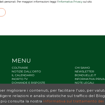
dati personali. Per maggiori informazioni leggi l'
Informativa Privacy
sul sito.
MENU
COLTIVARE
CHI SIAMO
NOTIZIE DALL’ORTO
NEWSLETTER
IL CALENDARIO
BONDUELLE.IT
INORTO.TV
INFORMATIVA PRIVA
DOMANDE E RISPOSTE
NOTE LEGALI
STATO ACCESSIBILIT
r migliorare i contenuti, per facilitare l'uso, per valut
SITEMAP
igere relazioni e analisi statistiche sul traffico del Bl
 più consulta la nostra
Informativa sul trattamento dei 