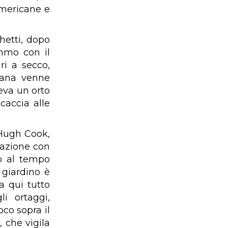
americane e
hetti, dopo
ammo con il
ri a secco,
liana venne
eva un orto
caccia alle
i Hugh Cook,
razione con
o al tempo
 giardino è
a qui tutto
i ortaggi,
oco sopra il
, che vigila