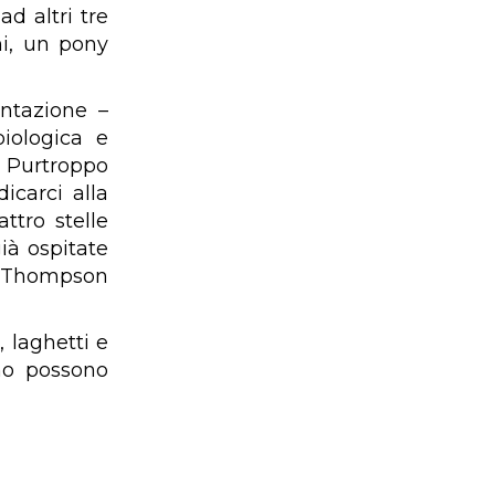
d altri tre
ni, un pony
ntazione –
biologica e
. Purtroppo
icarci alla
ttro stelle
già ospitate
a Thompson
, laghetti e
ino possono