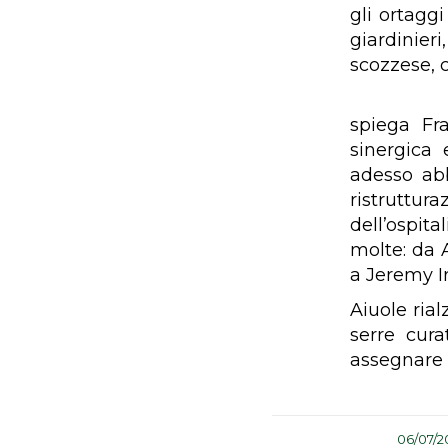
gli ortagg
giardinier
scozzese, c
spiega Fra
sinergica 
adesso abb
ristruttur
dell’ospita
molte: da
a Jeremy Ir
Aiuole rial
serre cura
assegnare 
/
06/07/2