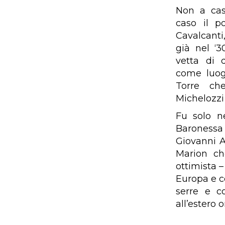
Non a cas
caso il p
Cavalcanti
già nel ‘30
vetta di 
come luog
Torre ch
Michelozzi 
Fu solo n
Baronessa 
Giovanni A
Marion ch
ottimista –
Europa e co
serre e co
all’estero 