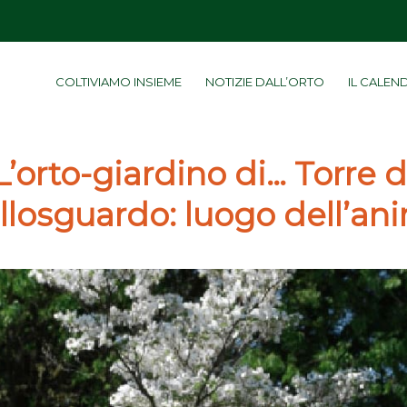
COLTIVIAMO INSIEME
NOTIZIE DALL’ORTO
IL CALEN
L’orto-giardino di… Torre d
llosguardo: luogo dell’an