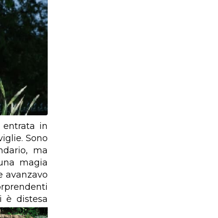
entrata in
iglie. Sono
ndario, ma
o una magia
he avanzavo
orprendenti
i è distesa