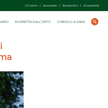
Chi siamo
Newsletter
Bonduelle.it
Accessibilità
DARIO
IN DIRETTA DALL’ORTO
CHIEDILO A SARA
i
ima