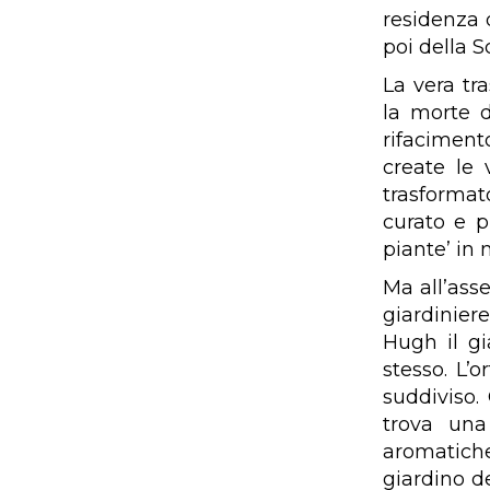
residenza 
poi della S
La vera tr
la morte d
rifaciment
create le 
trasformat
curato e p
piante’ in
Ma all’asse
giardinier
Hugh il g
stesso. L’
suddiviso.
trova una
aromatiche,
giardino de