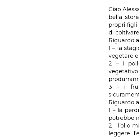
Ciao Aless
bella stor
propri figl
di coltiva
Riguardo ai
1 – la stag
vegetare e
2 – i pol
vegetativ
produrranno
3 – i fru
sicuramen
Riguardo al
1 – la perd
potrebbe ma
2 – l’olio 
leggere l’