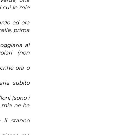
 verde, una
i cui le mie
ardo ed ora
relle, prima
oggiarla al
lari (non
cnhe ora o
rla subito
oni (sono i
a mia ne ha
 li stanno