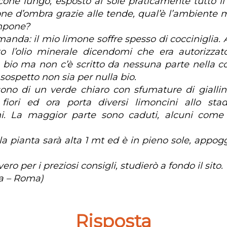
one lungo, esposto al sole praticamente tutto i
one d’ombra grazie alle tende, qual’è l’ambiente m
mpone?
anda: il mio limone soffre spesso di cocciniglia. A
o l’olio minerale dicendomi che era autorizzat
a bio ma non c’è scritto da nessuna parte nella c
 sospetto non sia per nulla bio.
sono di un verde chiaro con sfumature di giallin
 fiori ed ora porta diversi limoncini allo stadi
mi. La maggior parte sono caduti, alcuni come
 la pianta sarà alta 1 mt ed è in pieno sole, appo
ero per i preziosi consigli, studierò a fondo il sito.
a – Roma)
Risposta