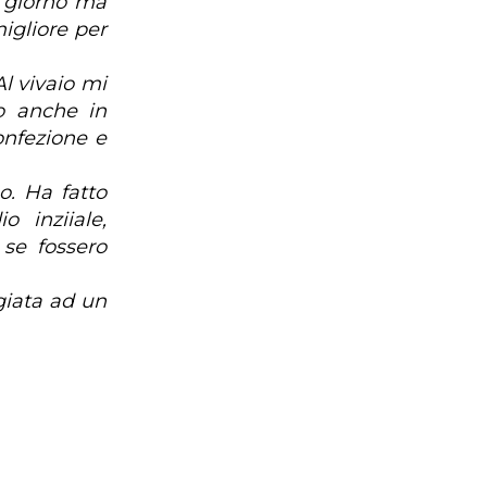
l giorno ma
igliore per
l vivaio mi
o anche in
onfezione e
o. Ha fatto
o inziiale,
 se fossero
ggiata ad un