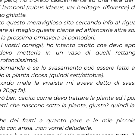
re però, ho trovato casualmente ad una fiera del
 lamponi (rubus idaeus, var heritage, rifiorente) d
o ghiotte.
o questo meraviglioso sito cercando info al rigu
tare al meglio questa pianta ed affiancarle altre so
 la prossima prmavera ai pomodori.
 vostri consigli, ho intanto capito che devo app
evo metterla in un vaso di quelli rettango
profondissimo).
domanda è se lo svasamento può essere fatto a
 la pianta riposa (quindi sett/ottobre).
cordo male la vivaista mi aveva detto di svasa
 20gg fa).
ò ben capito come devo trattare la pianta ed i poll
tti che nascono sotto la pianta, giusto? quindi l
he dei frutti a quanto pare e le mie piccole
do con ansia…non vorrei deluderle.