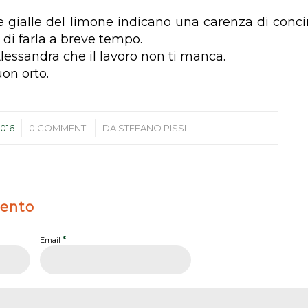
lie gialle del limone indicano una carenza di conci
 di farla a breve tempo.
lessandra che il lavoro non ti manca.
on orto.
/
2016
0 COMMENTI
DA
STEFANO PISSI
ento
*
Email