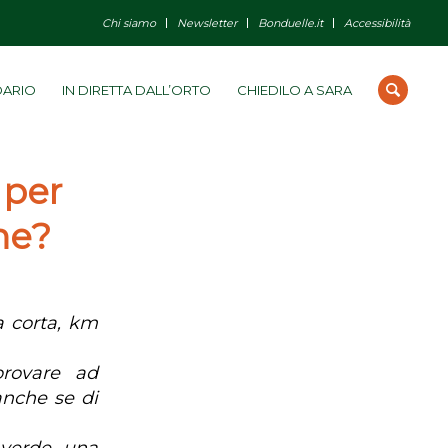
Chi siamo
Newsletter
Bonduelle.it
Accessibilità
DARIO
IN DIRETTA DALL’ORTO
CHIEDILO A SARA
 per
ne?
a corta, km
rovare ad
anche se di