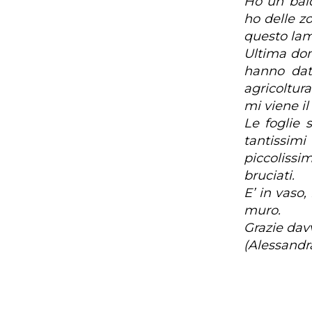
Ho un balc
ho delle z
questo la
Ultima dom
hanno dat
agricoltur
mi viene il
Le foglie 
tantissimi
piccolissi
bruciati.
E’ in vaso,
muro.
Grazie davv
(Alessandr