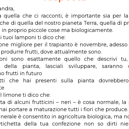
andra,
ia quella che ci racconti, è importante sia per la
i che di quella del nostro pianeta Terra, quella di 
re in proprio piccole cose ma biologicamente.
 tuoi lamponi ti dico che:
ione migliore per il trapianto è novembre, adesso 
 produrre frutti, dove attualmente sono.
loni sono esattamente quello che descrivi tu, 
o della pianta, lasciali sviluppare, saranno 
 frutti in futuro
tti che hai presenti sulla pianta dovrebber
te
 limone ti dico che:
ita di alcuni frutticini – neri – è cosa normale, l
i portare a maturazione tutti i fiori che produce.
minerale è consentito in agricoltura biologica, ma
etichetta della tua confezione non so dirti ni