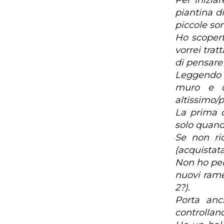
Per inizia
piantina di
piccole son
Ho scopert
vorrei trat
di pensare
Leggendo i
muro e d
altissimo/
La prima 
solo quando
Se non ri
(acquistata
Non ho per
nuovi rame
2?).
Porta anc
controllan