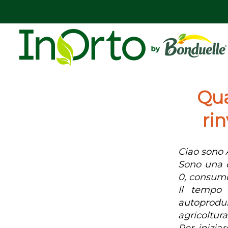
Qua
ri
Ciao sono 
Sono una c
0, consumo 
Il tempo
autoprodur
agricoltur