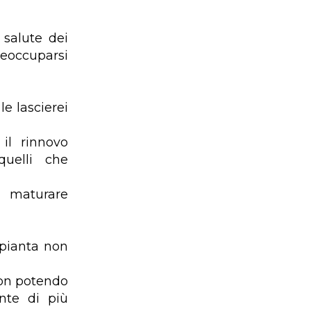
 salute dei
preoccuparsi
le lascierei
il rinnovo
quelli che
o maturare
a pianta non
 non potendo
ente di più