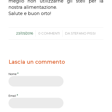
meglio non utilizzarne gli steli per la
nostra alimentazione.
Salute e buon orto!
/
/
23/05/2016
0 COMMENTI
DA
STEFANO PISSI
Lascia un commento
*
Nome
*
Email