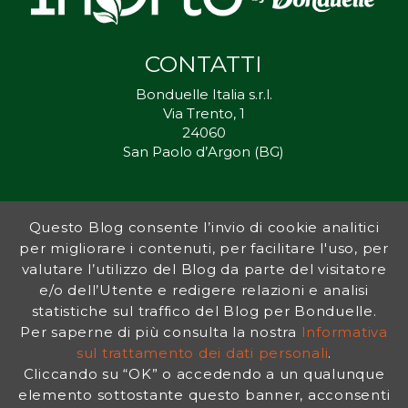
CONTATTI
Bonduelle Italia s.r.l.
Via Trento, 1
24060
San Paolo d’Argon (BG)
Questo Blog consente l’invio di cookie analitici
Inorto.org è dal 2011 il punto di riferimento per gli ortisti italiani, e
per migliorare i contenuti, per facilitare l'uso, per
fornisce preziosi consigli sia ai più esperti che a nuovi interessati.
valutare l’utilizzo del Blog da parte del visitatore
L’obiettivo di Bonduelle è ispirare la transizione verso una dieta a
base vegetale per contribuire al benessere delle persone e del
e/o dell’Utente e redigere relazioni e analisi
pianeta. In questo contesto si inserisce InOrto, simbolo dell’amore
statistiche sul traffico del Blog per Bonduelle.
per la terra e del rispetto dell’ambiente.
Per saperne di più consulta la nostra
Informativa
sul trattamento dei dati personali
.
Cliccando su “OK” o accedendo a un qualunque
INFORMATIVA PRIVACY
|
NOTE LEGALI
elemento sottostante questo banner, acconsenti