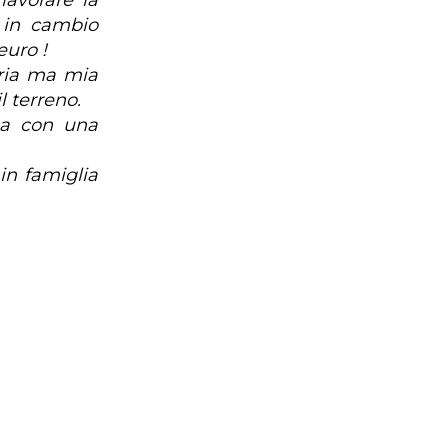
avorare la
, in cambio
euro !
aria ma mia
l terreno.
ina con una
in famiglia