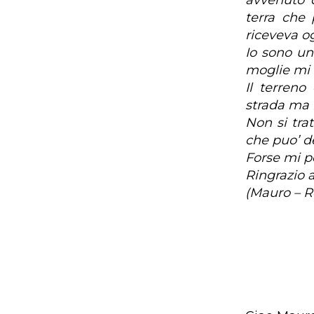
avvenuto 
terra che 
riceveva og
Io sono un
moglie mi c
Il terreno
strada ma n
Non si tra
che puo’ de
Forse mi p
Ringrazio 
(Mauro – 