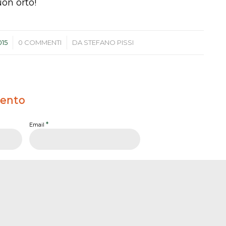
uon orto!
/
015
0 COMMENTI
DA
STEFANO PISSI
ento
*
Email