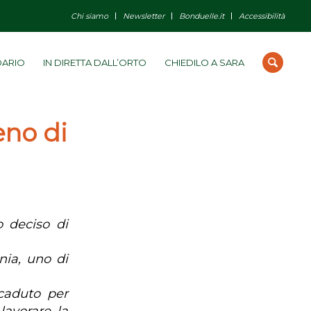
Chi siamo
Newsletter
Bonduelle.it
Accessibilità
DARIO
IN DIRETTA DALL’ORTO
CHIEDILO A SARA
eno di
o deciso di
nia, uno di
scaduto per