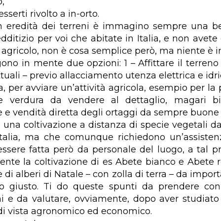
,
sserti rivolto a in-orto.
n eredità dei terreni è immagino sempre una bel
dditizio per voi che abitate in Italia, e non avet
agricolo, non è cosa semplice però, ma niente è i
no in mente due opzioni: 1 – Affittare il terreno 
uali – previo allacciamento utenza elettrica e idric
, per avviare un’attività agricola, esempio per la
 e verdura da vendere al dettaglio, magari bio
 e vendità diretta degli ortaggi da sempre buone 
e una coltivazione a distanza di specie vegetali d
Italia, ma che comunque richiedono un’assiste
ssere fatta però da personale del luogo, a tal p
ente la coltivazione di es Abete bianco e Abete r
di alberi di Natale – con zolla di terra – da importa
do giusto. Ti do queste spunti da prendere con
i e da valutare, ovviamente, dopo aver studiato i
di vista agronomico ed economico.