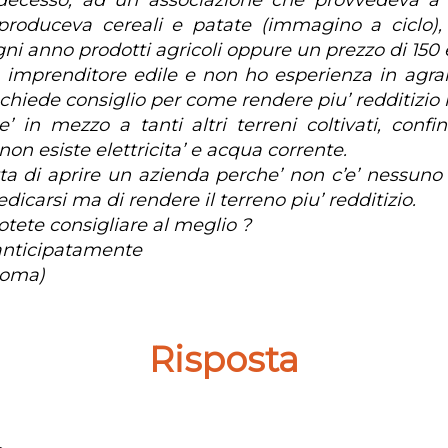
decesso, ad un associazione che provvedeva a l
produceva cereali e patate (immagino a ciclo)
ni anno prodotti agricoli oppure un prezzo di 150 
 imprenditore edile e non ho esperienza in agr
hiede consiglio per come rendere piu’ redditizio i
 e’ in mezzo a tanti altri terreni coltivati, conf
on esiste elettricita’ e acqua corrente.
tta di aprire un azienda perche’ non c’e’ nessuno 
dicarsi ma di rendere il terreno piu’ redditizio.
otete consigliare al meglio ?
anticipatamente
Roma)
Risposta