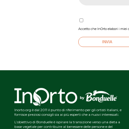
Accetto che InOrto elabori i miei 
Inorto.org è dal 2011 il punto di riferimento per gli ortisti italiani, e
fornisce preziosi consigli sia ai più esperti che a nuovi interessati.
L’obiettivo di Bonduelle è ispirare la transizione verso una dieta a
base vegetale per contribuire al benessere delle persone e del