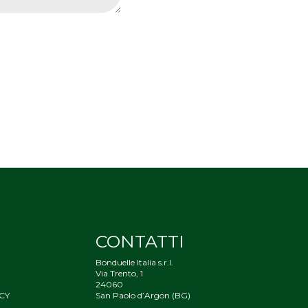
CONTATTI
Bonduelle Italia s.r.l.
Via Trento, 1
24060
CY
San Paolo d’Argon (BG)