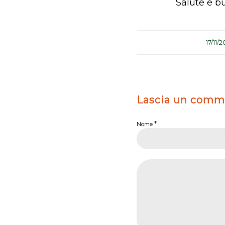
Salute e b
/
17/11/2
Lascia un comm
*
Nome