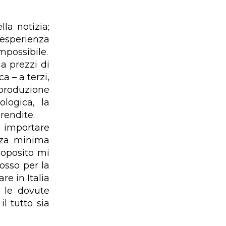
la notizia;
e esperienza
mpossibile.
a prezzi di
a – a terzi,
 produzione
logica, la
rendite.
a importare
nza minima
roposito mi
osso per la
re in Italia
 le dovute
l tutto sia