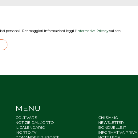
dati personali. Per maggiori informazioni leggi l'
Informativa Privacy
sul sito.
MENU
COLTIVARE
CHI SIAMO
NOTIZIE DALL’ORTO
NEWSLETTER
IL CALENDARIO
BONDUELLE.IT
INORTO.TV
INFORMATIVA PRIVA
DOMANDE E RISPOSTE
NOTE LEGALI