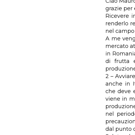
Ciao Mauro
grazie per e
Ricevere i
renderlo re
nel campo 
A me vengo
mercato att
in Romania
di frutta
produzione
2 – Avviar
anche in 
che deve e
viene in m
produzione 
nel perio
precauzion
dal punto 