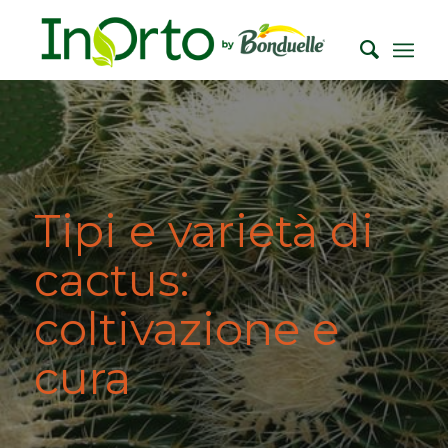
Tipi e varietà di
cactus:
coltivazione e
cura