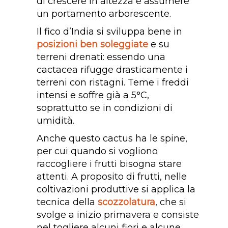
di crescere in altezza e assumere
un portamento arborescente.
Il fico d’India si sviluppa bene in
posizioni ben soleggiate
e su
terreni drenati: essendo una
cactacea rifugge drasticamente i
terreni con ristagni. Teme i freddi
intensi e soffre già a 5°C,
soprattutto se in condizioni di
umidità.
Anche questo cactus ha le spine,
per cui quando si vogliono
raccogliere i frutti bisogna stare
attenti. A proposito di frutti, nelle
coltivazioni produttive si applica la
tecnica della
scozzolatura
, che si
svolge a inizio primavera e consiste
nel togliere alcuni fiori e alcune