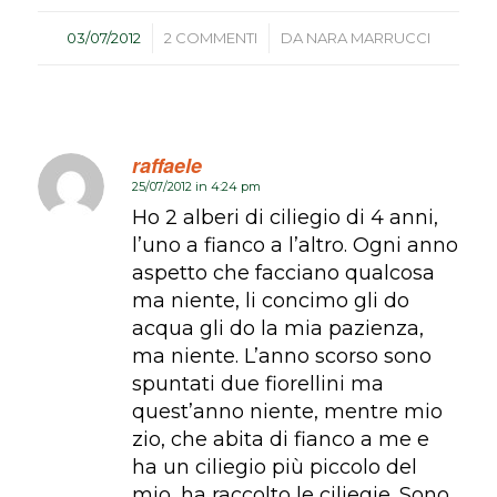
/
/
03/07/2012
2 COMMENTI
DA
NARA MARRUCCI
raffaele
25/07/2012 in 4:24 pm
dice:
Ho 2 alberi di ciliegio di 4 anni,
l’uno a fianco a l’altro. Ogni anno
aspetto che facciano qualcosa
ma niente, li concimo gli do
acqua gli do la mia pazienza,
ma niente. L’anno scorso sono
spuntati due fiorellini ma
quest’anno niente, mentre mio
zio, che abita di fianco a me e
ha un ciliegio più piccolo del
mio, ha raccolto le ciliegie. Sono