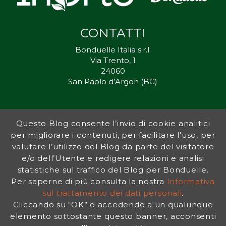
CONTATTI
Bonduelle Italia s.r.l.
Via Trento, 1
24060
San Paolo d’Argon (BG)
Questo Blog consente l’invio di cookie analitici
Inorto.org è dal 2011 il punto di riferimento per gli ortisti italiani, e
per migliorare i contenuti, per facilitare l'uso, per
fornisce preziosi consigli sia ai più esperti che a nuovi interessati.
valutare l’utilizzo del Blog da parte del visitatore
L’obiettivo di Bonduelle è ispirare la transizione verso una dieta a
base vegetale per contribuire al benessere delle persone e del
e/o dell’Utente e redigere relazioni e analisi
pianeta. In questo contesto si inserisce InOrto, simbolo dell’amore
statistiche sul traffico del Blog per Bonduelle.
per la terra e del rispetto dell’ambiente.
Per saperne di più consulta la nostra
Informativa
sul trattamento dei dati personali
.
Cliccando su “OK” o accedendo a un qualunque
INFORMATIVA PRIVACY
|
NOTE LEGALI
elemento sottostante questo banner, acconsenti