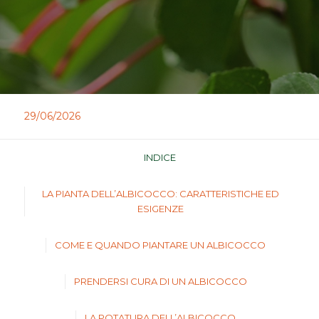
29/06/2026
INDICE
LA PIANTA DELL’ALBICOCCO: CARATTERISTICHE ED
ESIGENZE
COME E QUANDO PIANTARE UN ALBICOCCO
PRENDERSI CURA DI UN ALBICOCCO
LA POTATURA DELL’ALBICOCCO