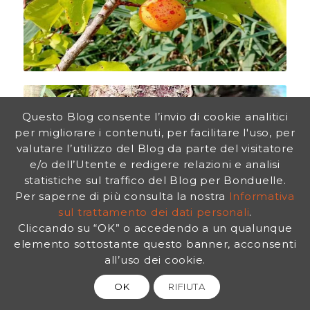
Questo Blog consente l’invio di cookie analitici
per migliorare i contenuti, per facilitare l'uso, per
valutare l’utilizzo del Blog da parte del visitatore
e/o dell’Utente e redigere relazioni e analisi
statistiche sul traffico del Blog per Bonduelle.
Per saperne di più consulta la nostra
Informativa
sul trattamento dei dati personali
.
Cliccando su “OK” o accedendo a un qualunque
elemento sottostante questo banner, acconsenti
all’uso dei cookie.
Corineo
OK
RIFIUTA
Detto anche impallinatura, è una malattia
tipica dell drupacee, e si nota per