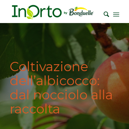
Coltivazione
dell’albicocco:
dal nocciolo alla
raccolta