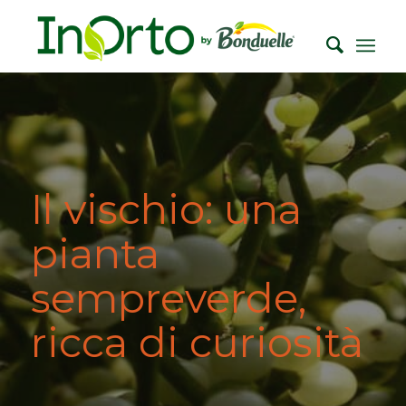
Il vischio: una
pianta
sempreverde,
ricca di curiosità