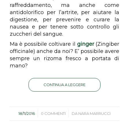
raffreddamento, ma anche come
antidolorifico per l’artrite, per aiutare la
digestione, per prevenire e curare la
nausea e per tenere sotto controllo gli
zuccheri del sangue.
Ma è possibile coltivare il
ginger
(
Zingiber
officinale
) anche da noi? E’ possibile avere
sempre un rizoma fresco a portata di
mano?
CONTINUA A LEGGERE
/
/
18/11/2016
0 COMMENTI
DA
NARA MARRUCCI