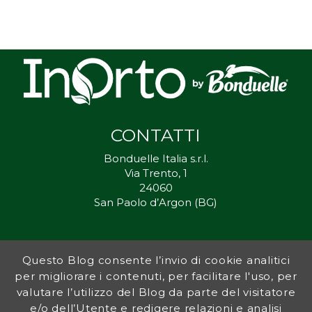
CONTATTI
Bonduelle Italia s.r.l.
Via Trento, 1
24060
San Paolo d’Argon (BG)
Questo Blog consente l’invio di cookie analitici
Inorto.org è dal 2011 il punto di riferimento per gli ortisti italiani, e
per migliorare i contenuti, per facilitare l'uso, per
fornisce preziosi consigli sia ai più esperti che a nuovi interessati.
valutare l’utilizzo del Blog da parte del visitatore
L’obiettivo di Bonduelle è ispirare la transizione verso una dieta a
base vegetale per contribuire al benessere delle persone e del
e/o dell’Utente e redigere relazioni e analisi