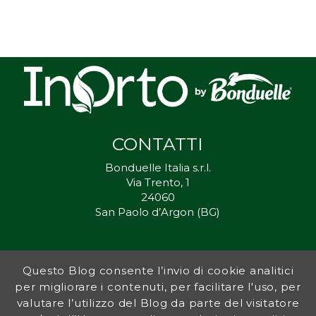
CONTATTI
Bonduelle Italia s.r.l.
Via Trento, 1
24060
San Paolo d’Argon (BG)
Questo Blog consente l’invio di cookie analitici
Inorto.org è dal 2011 il punto di riferimento per gli ortisti italiani, e
per migliorare i contenuti, per facilitare l'uso, per
fornisce preziosi consigli sia ai più esperti che a nuovi interessati.
valutare l’utilizzo del Blog da parte del visitatore
L’obiettivo di Bonduelle è ispirare la transizione verso una dieta a
base vegetale per contribuire al benessere delle persone e del