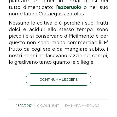
piantare un alberello ormai quasi del
tutto dimenticato: l’
azzeruolo
o nel suo
nome latino
Crataegus azarolus
.
Nessuno lo coltiva più perché i suoi frutti
dolci e aciduli allo stesso tempo, sono
piccoli e si conservano difficilmente e per
questo non sono molto commerciabili. E’
frutto da cogliere e da mangiare subito, i
nostri nonni ne facevano razzie nei campi,
lo gradivano tanto quanto le ciliegie.
CONTINUA A LEGGERE
/
/
13/12/2017
0 COMMENTI
DA
NARA MARRUCCI