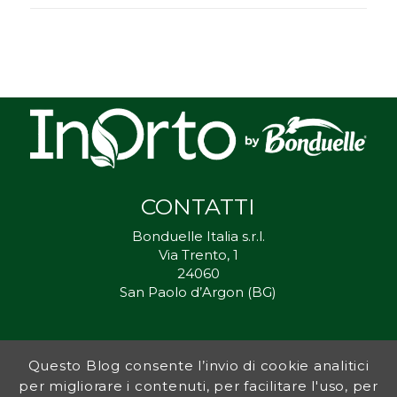
CONTATTI
Bonduelle Italia s.r.l.
Via Trento, 1
24060
San Paolo d’Argon (BG)
Questo Blog consente l’invio di cookie analitici
Inorto.org è dal 2011 il punto di riferimento per gli ortisti italiani, e
per migliorare i contenuti, per facilitare l'uso, per
fornisce preziosi consigli sia ai più esperti che a nuovi interessati.