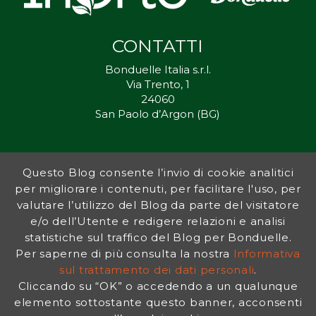
CONTATTI
Bonduelle Italia s.r.l.
Via Trento, 1
24060
San Paolo d’Argon (BG)
Questo Blog consente l’invio di cookie analitici
Inorto.org è dal 2011 il punto di riferimento per gli ortisti italiani, e
per migliorare i contenuti, per facilitare l'uso, per
fornisce preziosi consigli sia ai più esperti che a nuovi interessati.
valutare l’utilizzo del Blog da parte del visitatore
L’obiettivo di Bonduelle è ispirare la transizione verso una dieta a
base vegetale per contribuire al benessere delle persone e del
e/o dell’Utente e redigere relazioni e analisi
pianeta. In questo contesto si inserisce InOrto, simbolo dell’amore
statistiche sul traffico del Blog per Bonduelle.
per la terra e del rispetto dell’ambiente.
Per saperne di più consulta la nostra
Informativa
sul trattamento dei dati personali
.
Cliccando su “OK” o accedendo a un qualunque
INFORMATIVA PRIVACY
|
NOTE LEGALI
elemento sottostante questo banner, acconsenti