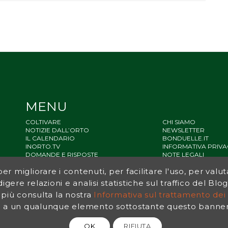
MENU
COLTIVARE
CHI SIAMO
NOTIZIE DALL’ORTO
NEWSLETTER
IL CALENDARIO
BONDUELLE.IT
INORTO.TV
INFORMATIVA PRIVA
DOMANDE E RISPOSTE
NOTE LEGALI
STATO ACCESSIBILIT
r migliorare i contenuti, per facilitare l'uso, per valut
SITEMAP
igere relazioni e analisi statistiche sul traffico del Bl
 più consulta la nostra
Informativa sul trattamento dei 
a un qualunque elemento sottostante questo banner, 
OK
RIFIUTA