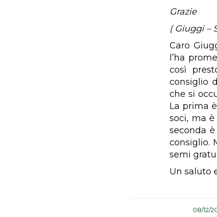
Grazie
( Giuggi – 
Caro Giugg
l’ha prome
così pres
consiglio 
che si occu
La prima è 
soci, ma è
seconda 
consiglio.
semi gratu
Un saluto 
/
08/12/2