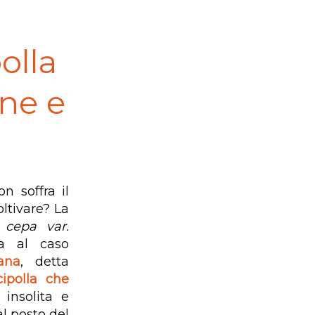
olla
ne e
n soffra il
oltivare? La
 cepa var.
a al caso
iana
, detta
cipolla che
 insolita e
al posto del