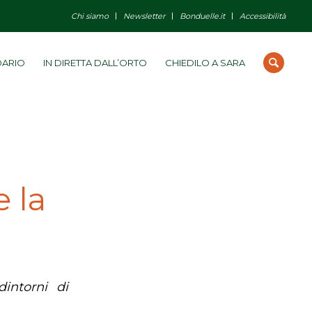
Chi siamo
Newsletter
Bonduelle.it
Accessibilità
DARIO
IN DIRETTA DALL’ORTO
CHIEDILO A SARA
e la
intorni di