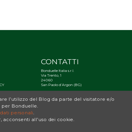
CONTATTI
Bonduelle Italia s.r.l.
Via Trento, 1
24060
CY
San Paolo d’Argon (BG)
À
are l’utilizzo del Blog da parte del visitatore e/o
og per Bonduelle.
dati personali
.
acconsenti all’uso dei cookie.