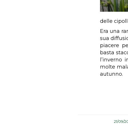
delle cipol
Era una rar
sua diffusi
piacere pe
basta stacc
l’inverno 
molte malat
autunno.
/
21/09/2