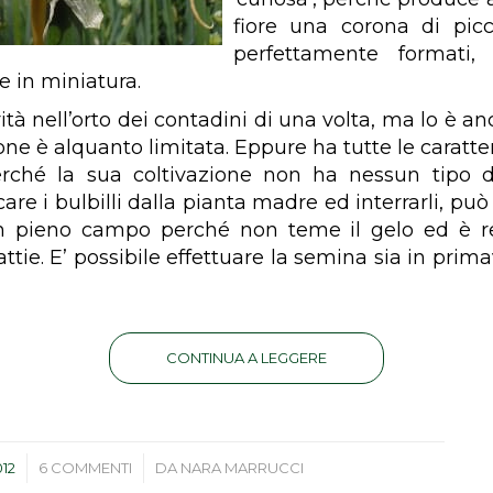
fiore una corona di piccol
perfettamente formati, 
le in miniatura.
ità nell’orto dei contadini di una volta, ma lo è an
one è alquanto limitata. Eppure ha tutte le caratte
rché la sua coltivazione non ha nessun tipo di 
are i bulbilli dalla pianta madre ed interrarli, può
in pieno campo perché non teme il gelo ed è r
tie. E’ possibile effettuare la semina sia in prim
CONTINUA A LEGGERE
/
012
6 COMMENTI
DA
NARA MARRUCCI