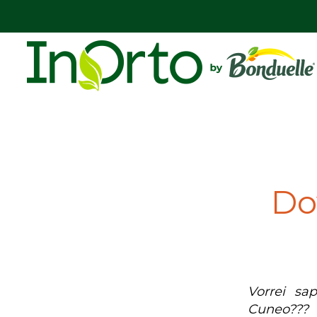
Dov
Vorrei sa
Cuneo???