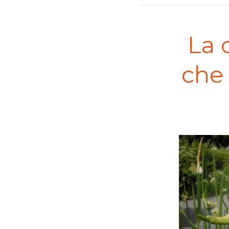
La 
che