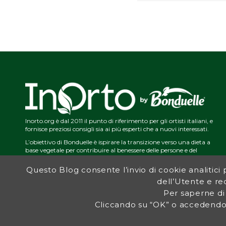
Inorto.org è dal 2011 il punto di riferimento per gli ortisti italiani, e
fornisce preziosi consigli sia ai più esperti che a nuovi interessati.
L’obiettivo di Bonduelle è ispirare la transizione verso una dieta a
base vegetale per contribuire al benessere delle persone e del
pianeta. In questo contesto si inserisce InOrto, simbolo dell’amore
per la terra e del rispetto dell’ambiente.
Questo Blog consente l’invio di cookie analitici pe
dell’Utente e red
Per saperne di
Cliccando su “OK” o accedendo 