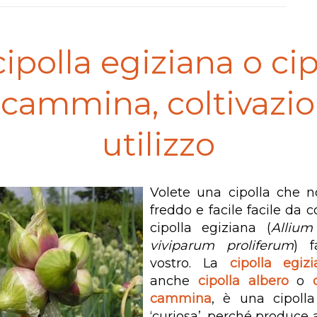
cipolla egiziana o cip
 cammina, coltivazio
utilizzo
Volete una cipolla che no
freddo e facile facile da c
cipolla egiziana (
Allium
viviparum proliferum
) f
vostro. La
cipolla egiz
anche
cipolla albero
o
cammina
, è una cipolla
‘curiosa’, perché produce 