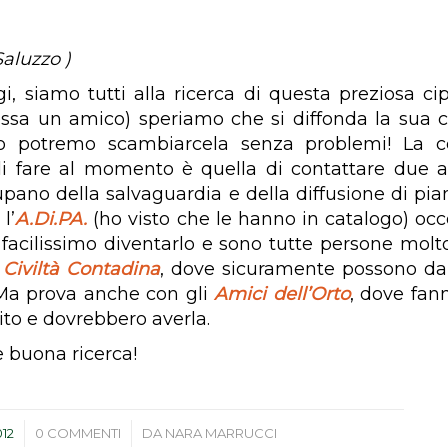
Saluzzo )
i, siamo tutti alla ricerca di questa preziosa ci
ssa un amico) speriamo che si diffonda la sua c
to potremo scambiarcela senza problemi! La c
di fare al momento è quella di contattare due a
pano della salvaguardia e della diffusione di pian
l’
A.Di.PA.
(ho visto che le hanno in catalogo) occ
 facilissimo diventarlo e sono tutte persone molto
è
Civiltà Contadina
, dove sicuramente possono da
 Ma prova anche con gli
Amici dell’Orto
, dove fan
ito e dovrebbero averla.
e buona ricerca!
/
012
0 COMMENTI
DA
NARA MARRUCCI