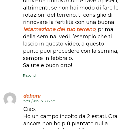
ortive da rinnovo come: fave o piselli;
altrimenti, se non hai modo di fare le
rotazioni del terreno, ti consiglio di
rinnovare la fertilità con una buona
letamazione del tuo terreno
,
prima
della semina, vedi l’esempio che ti
lascio in questo video, a questo
punto puoi procedere con la semina,
sempre in febbraio.
Salute e buon orto!
Rispondi
debora
22/05/2015 in 5:35 pm
dice:
Ciao.
Ho un campo incolto da 2 estati. Ora
ancora non ho più piantato nulla.