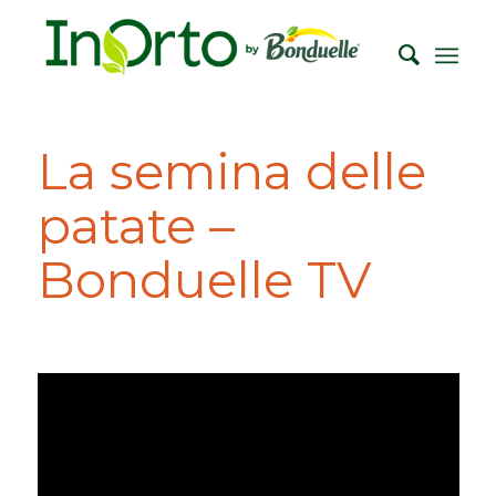
La semina delle
patate –
Bonduelle TV