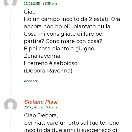
22/05/2015 in 5:35 pm
dice:
Ciao.
Ho un campo incolto da 2 estati. Ora
ancora non ho più piantato nulla.
Cosa mi consigliate di fare per
partire? Concimare con cosa?
E poi cosa pianto a giugno.
Zona ravenna.
Il terreno è sabbioso!
(Debora-Ravenna)
Rispondi
Stefano Pissi
25/05/2015 in 7:06 am
dice:
Ciao Debora,
per riattivare un orto sul tuo terreno
incolto da due anni ti suggerisco di