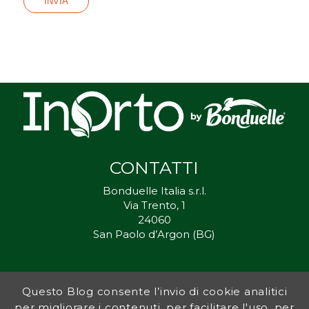
CONTATTI
Bonduelle Italia s.r.l.
Via Trento, 1
24060
San Paolo d’Argon (BG)
Questo Blog consente l’invio di cookie analitici
Inorto.org è dal 2011 il punto di riferimento per gli ortisti italiani, e
per migliorare i contenuti, per facilitare l'uso, per
fornisce preziosi consigli sia ai più esperti che a nuovi interessati.