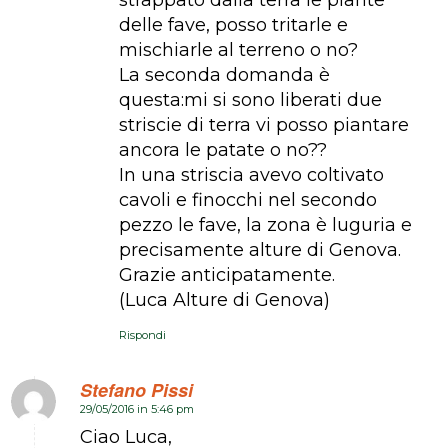
strappato dalla terra le piante
delle fave, posso tritarle e
mischiarle al terreno o no?
La seconda domanda è
questa:mi si sono liberati due
striscie di terra vi posso piantare
ancora le patate o no??
In una striscia avevo coltivato
cavoli e finocchi nel secondo
pezzo le fave, la zona è luguria e
precisamente alture di Genova.
Grazie anticipatamente.
(Luca Alture di Genova)
Rispondi
Stefano Pissi
29/05/2016 in 5:46 pm
dice:
Ciao Luca,