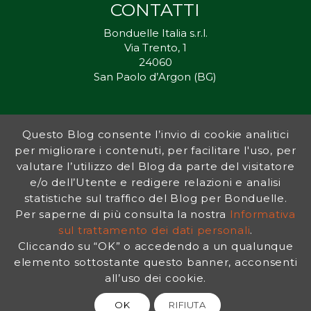
CONTATTI
Bonduelle Italia s.r.l.
Via Trento, 1
24060
San Paolo d’Argon (BG)
Questo Blog consente l’invio di cookie analitici
Inorto.org è dal 2011 il punto di riferimento per gli ortisti italiani, e
per migliorare i contenuti, per facilitare l'uso, per
fornisce preziosi consigli sia ai più esperti che a nuovi interessati.
valutare l’utilizzo del Blog da parte del visitatore
L’obiettivo di Bonduelle è ispirare la transizione verso una dieta a
base vegetale per contribuire al benessere delle persone e del
e/o dell’Utente e redigere relazioni e analisi
pianeta. In questo contesto si inserisce InOrto, simbolo dell’amore
statistiche sul traffico del Blog per Bonduelle.
per la terra e del rispetto dell’ambiente.
Per saperne di più consulta la nostra
Informativa
sul trattamento dei dati personali
.
Cliccando su “OK” o accedendo a un qualunque
INFORMATIVA PRIVACY
|
NOTE LEGALI
elemento sottostante questo banner, acconsenti
all’uso dei cookie.
OK
RIFIUTA
© 2026 Bonduelle InOrto