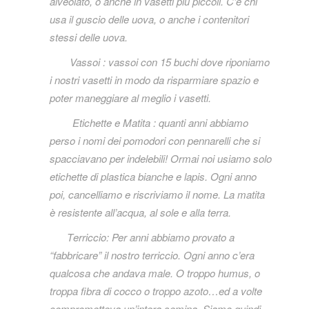
alveolato, o anche in vasetti più piccoli. C’è chi
usa il guscio delle uova, o anche i contenitori
stessi delle uova.
Vassoi : vassoi con 15 buchi dove riponiamo
i nostri vasetti in modo da risparmiare spazio e
poter maneggiare al meglio i vasetti.
Etichette e Matita : quanti anni abbiamo
perso i nomi dei pomodori con pennarelli che si
spacciavano per indelebili! Ormai noi usiamo solo
etichette di plastica bianche e lapis. Ogni anno
poi, cancelliamo e riscriviamo il nome. La matita
è resistente all’acqua, al sole e alla terra.
T
erriccio: Per anni abbiamo provato a
“fabbricare” il nostro terriccio. Ogni anno c’era
qualcosa che andava male. O troppo humus, o
troppa fibra di cocco o troppo azoto…ed a volte
comprometteva un’intera semina. Siamo quindi