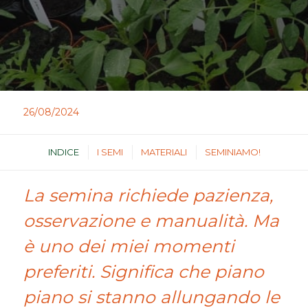
26/08/2024
INDICE
I SEMI
MATERIALI
SEMINIAMO!
La semina richiede pazienza,
osservazione e manualità. Ma
è uno dei miei momenti
preferiti. Significa che piano
piano si stanno allungando le