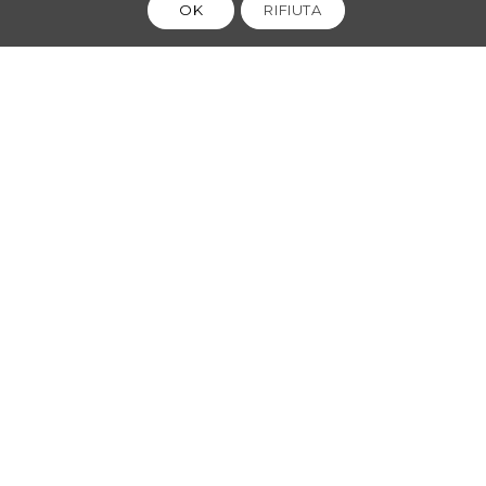
OK
RIFIUTA
COMMENTI
Lascia un commento
*
Nome