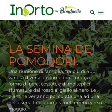
LA SEMINA DEI
POMODORI.
Una riunione di famiglia, tra più di 400
varietà diverse di pomodori. Tondi, a
forma di pera, costati, e di molteplici
sfumature dal rosso al giallo al nero. Le
piantine verranno poi curate una ad una
nella serra fino a dimora nel terreno verso
maggio.