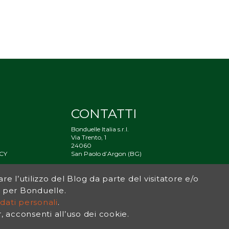
CONTATTI
Bonduelle Italia s.r.l.
Via Trento, 1
24060
CY
San Paolo d’Argon (BG)
À
are l’utilizzo del Blog da parte del visitatore e/o
og per Bonduelle.
dati personali
.
acconsenti all’uso dei cookie.