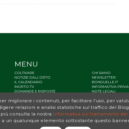
MENU
COLTIVARE
CHI SIAMO
NOTIZIE DALL’ORTO
NEWSLETTER
IL CALENDARIO
BONDUELLE.IT
INORTO.TV
INFORMATIVA PRIVA
DOMANDE E RISPOSTE
NOTE LEGALI
STATO ACCESSIBILIT
r migliorare i contenuti, per facilitare l'uso, per valut
SITEMAP
igere relazioni e analisi statistiche sul traffico del Bl
 più consulta la nostra
Informativa sul trattamento dei 
a un qualunque elemento sottostante questo banner, 