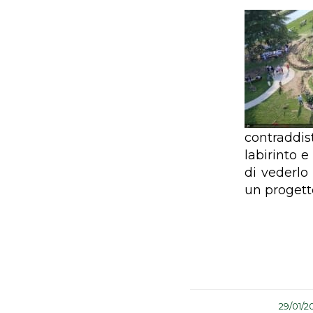
contraddis
labirinto 
di vederlo
un progett
/
29/01/2