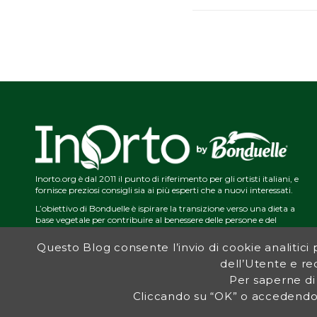
Inorto.org è dal 2011 il punto di riferimento per gli ortisti italiani, e
fornisce preziosi consigli sia ai più esperti che a nuovi interessati.
L’obiettivo di Bonduelle è ispirare la transizione verso una dieta a
base vegetale per contribuire al benessere delle persone e del
pianeta. In questo contesto si inserisce InOrto, simbolo dell’amore
per la terra e del rispetto dell’ambiente.
Questo Blog consente l’invio di cookie analitici pe
dell’Utente e red
Per saperne di
Cliccando su “OK” o accedendo 