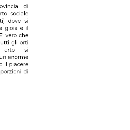
ovincia di
rto sociale
i) dove si
a gioia e il
E’ vero che
tti gli orti
 orto si
i un enorme
 il piacere
porzioni di