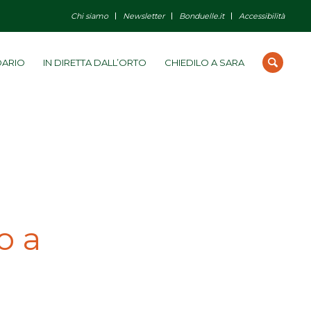
Chi siamo
Newsletter
Bonduelle.it
Accessibilità
DARIO
IN DIRETTA DALL’ORTO
CHIEDILO A SARA
o a