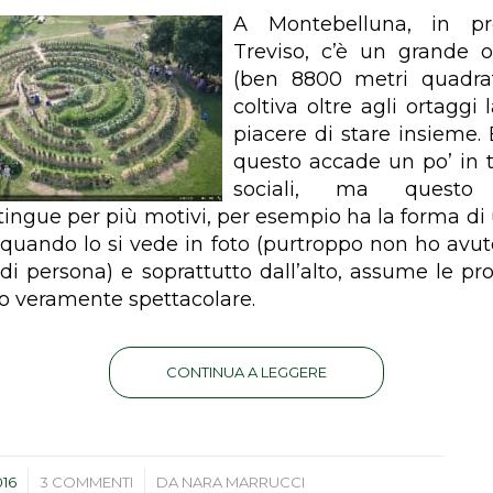
A Montebelluna, in pr
Treviso, c’è un grande o
(ben 8800 metri quadrat
coltiva oltre agli ortaggi l
piacere di stare insieme. 
questo accade un po’ in tu
sociali, ma questo
tingue per più motivi, per esempio ha la forma d
e quando lo si vede in foto (purtroppo non ho avuto
 di persona) e soprattutto dall’alto, assume le pro
o veramente spettacolare.
CONTINUA A LEGGERE
/
016
3 COMMENTI
DA
NARA MARRUCCI