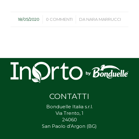
/
/
18/05/2020
0 COMMENTI
DA
NARA MARRUCCI
CONTATTI
Bonduelle Italia s.r.l.
Via Trento, 1
24060
San Paolo d’Argon (BG)