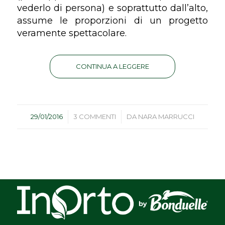
vederlo di persona) e soprattutto dall’alto,
assume le proporzioni di un progetto
veramente spettacolare.
CONTINUA A LEGGERE
/
/
29/01/2016
3 COMMENTI
DA
NARA MARRUCCI