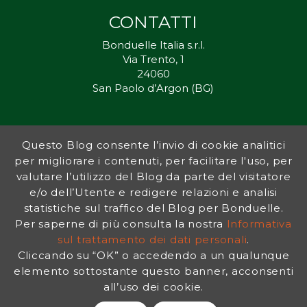
CONTATTI
Bonduelle Italia s.r.l.
Via Trento, 1
24060
San Paolo d’Argon (BG)
Questo Blog consente l’invio di cookie analitici
Inorto.org è dal 2011 il punto di riferimento per gli ortisti italiani, e
per migliorare i contenuti, per facilitare l'uso, per
fornisce preziosi consigli sia ai più esperti che a nuovi interessati.
valutare l’utilizzo del Blog da parte del visitatore
L’obiettivo di Bonduelle è ispirare la transizione verso una dieta a
base vegetale per contribuire al benessere delle persone e del
e/o dell’Utente e redigere relazioni e analisi
pianeta. In questo contesto si inserisce InOrto, simbolo dell’amore
statistiche sul traffico del Blog per Bonduelle.
per la terra e del rispetto dell’ambiente.
Per saperne di più consulta la nostra
Informativa
sul trattamento dei dati personali
.
Cliccando su “OK” o accedendo a un qualunque
INFORMATIVA PRIVACY
|
NOTE LEGALI
elemento sottostante questo banner, acconsenti
all’uso dei cookie.