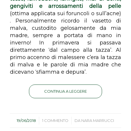
gengiviti e arrossamenti della pelle
(ottima applicata sui foruncoli o sull’acne)
. Personalmente ricordo il vasetto di
malva, custodito gelosamente da mia
madre, sempre a portata di mano in
inverno! In primavera si passava
direttamente ‘dal campo alla tazza’. Al
primo accenno di malessere c’era la tazza
di malva e le parole di mia madre che
dicevano ‘sfiamma e depura’.
CONTINUA A LEGGERE
/
/
19/06/2018
1 COMMENTO
DA
NARA MARRUCCI