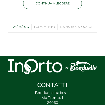
CONTINUA A LEGGERE
/
/
23/04/2014
1 COMMENTO
DA
NARA MARRUCCI
CONTATTI
Bonduelle Italia s.r.l.
Via Trento, 1
24060