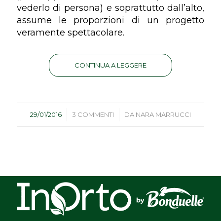
vederlo di persona) e soprattutto dall’alto,
assume le proporzioni di un progetto
veramente spettacolare.
CONTINUA A LEGGERE
/
/
29/01/2016
3 COMMENTI
DA
NARA MARRUCCI