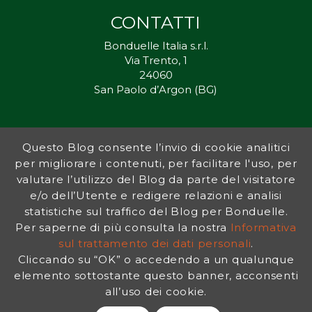
CONTATTI
Bonduelle Italia s.r.l.
Via Trento, 1
24060
San Paolo d’Argon (BG)
Questo Blog consente l’invio di cookie analitici
Inorto.org è dal 2011 il punto di riferimento per gli ortisti italiani, e
per migliorare i contenuti, per facilitare l'uso, per
fornisce preziosi consigli sia ai più esperti che a nuovi interessati.
valutare l’utilizzo del Blog da parte del visitatore
L’obiettivo di Bonduelle è ispirare la transizione verso una dieta a
base vegetale per contribuire al benessere delle persone e del
e/o dell’Utente e redigere relazioni e analisi
pianeta. In questo contesto si inserisce InOrto, simbolo dell’amore
statistiche sul traffico del Blog per Bonduelle.
per la terra e del rispetto dell’ambiente.
Per saperne di più consulta la nostra
Informativa
sul trattamento dei dati personali
.
Cliccando su “OK” o accedendo a un qualunque
INFORMATIVA PRIVACY
|
NOTE LEGALI
elemento sottostante questo banner, acconsenti
all’uso dei cookie.