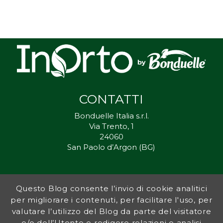
CONTATTI
Bonduelle Italia s.r.l.
Via Trento, 1
24060
San Paolo d’Argon (BG)
Questo Blog consente l’invio di cookie analitici
Inorto.org è dal 2011 il punto di riferimento per gli ortisti italiani, e
per migliorare i contenuti, per facilitare l'uso, per
fornisce preziosi consigli sia ai più esperti che a nuovi interessati.
valutare l’utilizzo del Blog da parte del visitatore
L’obiettivo di Bonduelle è ispirare la transizione verso una dieta a
base vegetale per contribuire al benessere delle persone e del
e/o dell’Utente e redigere relazioni e analisi