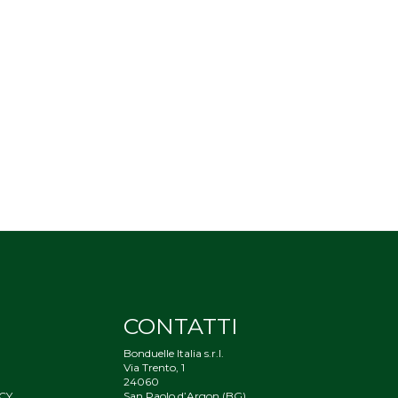
CONTATTI
Bonduelle Italia s.r.l.
Via Trento, 1
24060
CY
San Paolo d’Argon (BG)