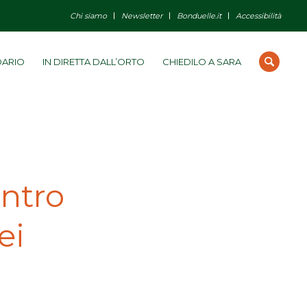
Chi siamo
Newsletter
Bonduelle.it
Accessibilità
DARIO
IN DIRETTA DALL’ORTO
CHIEDILO A SARA
ontro
ei