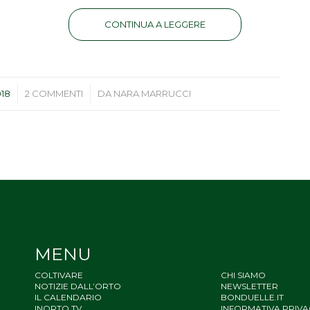
CONTINUA A LEGGERE
/
018
2 COMMENTI
DA
NARA MARRUCCI
MENU
COLTIVARE
CHI SIAMO
NOTIZIE DALL’ORTO
NEWSLETTER
IL CALENDARIO
BONDUELLE.IT
INORTO.TV
INFORMATIVA PRIVA