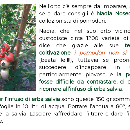
Nell’orto c’è sempre da imparare, 
se a dare consigli è
Nadia Nose
collezionista di pomodori.
Nadia, che nel suo orto vici
custodisce circa 1200 varietà d
dice che grazie alle sue
t
coltivazione
i pomodori non si
(beata lei!!!), tuttavia se prop
succedere d’incappare in
particolarmente piovoso e
la pe
fosse difficile da contrastare, ci 
ricorrere all’infuso di erba salvia
.
r l’infuso di erba salvia
sono queste: 150 gr sommit
foglie in 10 litri di acqua. Portare l’acqua a 80°,
la salvia. Lasciare raffreddare, filtrare e dare l
e.