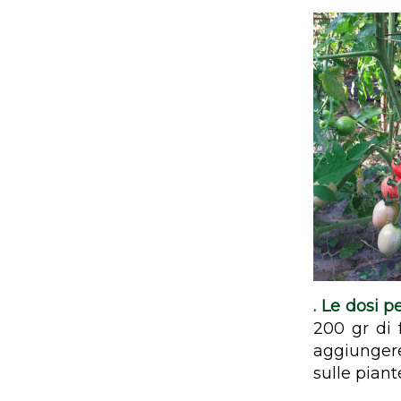
.
Le dosi pe
200 gr di 
aggiungere 
sulle piant