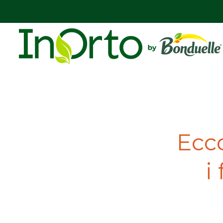
Ecco
i