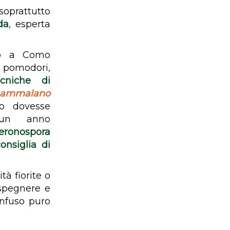
soprattutto
da
, esperta
no a Como
i pomodori,
ecniche di
 ammalano
rio dovesse
 un anno
ronospora
consiglia di
à fiorite o
 spegnere e
’infuso puro