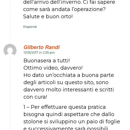
dell’arrivo dell’inverno. Ci fai sapere
come sarà andata l’operazione?
Salute e buon orto!
Rispondi
Gilberto Randi
11/05/2017 in 2:55 pm
dice:
Buonasera a tutti!
Ottimo video, davvero!
Ho dato un’occhiata a buona parte
degli articoli su questo sito, sono
davvero molto interessanti e scritti
con cura!
1 – Per effettuare questa pratica
bisogna quindi aspettare che dallo
stolone si sviluppino un paio di foglie
e successivamente sarà possibili