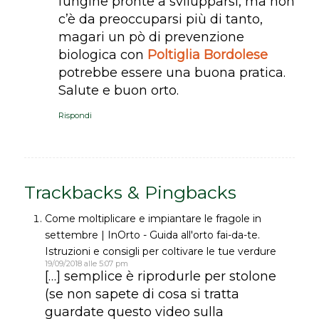
fungine pronte a svilupparsi, ma non
c’è da preoccuparsi più di tanto,
magari un pò di prevenzione
biologica con
Poltiglia Bordolese
potrebbe essere una buona pratica.
Salute e buon orto.
Rispondi
Trackbacks & Pingbacks
Come moltiplicare e impiantare le fragole in
settembre | InOrto - Guida all'orto fai-da-te.
Istruzioni e consigli per coltivare le tue verdure
19/09/2018 alle 5:07 pm
[…] semplice è riprodurle per stolone
(se non sapete di cosa si tratta
guardate questo video sulla