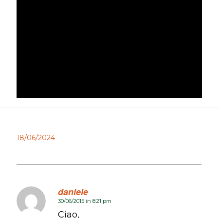
18/06/2024
daniele
ha
30/06/2015 in 8:21 pm
dice:
:
Ciao,