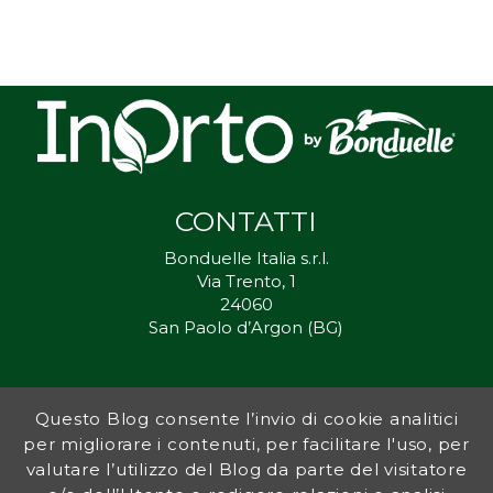
CONTATTI
Bonduelle Italia s.r.l.
Via Trento, 1
24060
San Paolo d’Argon (BG)
Questo Blog consente l’invio di cookie analitici
Inorto.org è dal 2011 il punto di riferimento per gli ortisti italiani, e
per migliorare i contenuti, per facilitare l'uso, per
fornisce preziosi consigli sia ai più esperti che a nuovi interessati.
valutare l’utilizzo del Blog da parte del visitatore
L’obiettivo di Bonduelle è ispirare la transizione verso una dieta a
base vegetale per contribuire al benessere delle persone e del