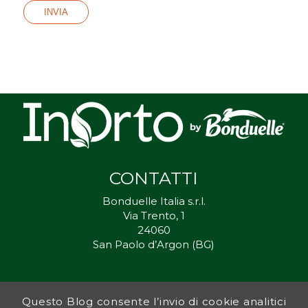
CONTATTI
Bonduelle Italia s.r.l.
Via Trento, 1
24060
San Paolo d’Argon (BG)
Questo Blog consente l’invio di cookie analitici
Inorto.org è dal 2011 il punto di riferimento per gli ortisti italiani, e