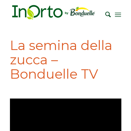
La semina della
zucca –
Bonduelle TV