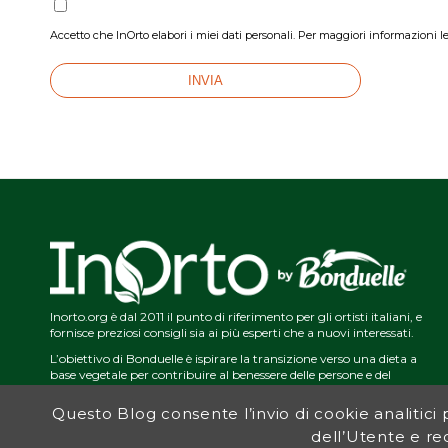
Accetto che InOrto elabori i miei dati personali. Per maggiori informazioni le
Inorto.org è dal 2011 il punto di riferimento per gli ortisti italiani, e
fornisce preziosi consigli sia ai più esperti che a nuovi interessati.
L’obiettivo di Bonduelle è ispirare la transizione verso una dieta a
base vegetale per contribuire al benessere delle persone e del
pianeta. In questo contesto si inserisce InOrto, simbolo dell’amore
per la terra e del rispetto dell’ambiente.
Questo Blog consente l’invio di cookie analitici pe
dell’Utente e red