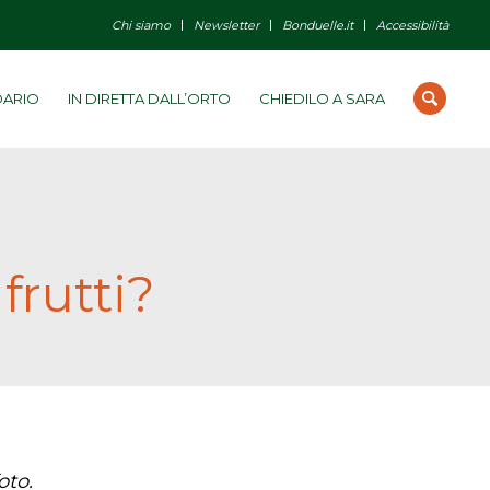
Chi siamo
Newsletter
Bonduelle.it
Accessibilità
DARIO
IN DIRETTA DALL’ORTO
CHIEDILO A SARA
frutti?
oto.