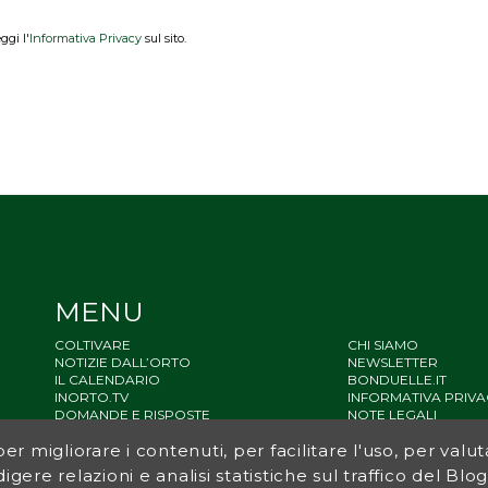
ggi l'
Informativa Privacy
sul sito.
MENU
COLTIVARE
CHI SIAMO
NOTIZIE DALL’ORTO
NEWSLETTER
IL CALENDARIO
BONDUELLE.IT
INORTO.TV
INFORMATIVA PRIVA
DOMANDE E RISPOSTE
NOTE LEGALI
STATO ACCESSIBILIT
r migliorare i contenuti, per facilitare l'uso, per valut
SITEMAP
igere relazioni e analisi statistiche sul traffico del Bl