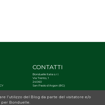
CONTATTI
Bonduelle Italia s.r.l.
Via Trento, 1
24060
CY
San Paolo d’Argon (BG)
À
are l’utilizzo del Blog da parte del visitatore e/o
og per Bonduelle.