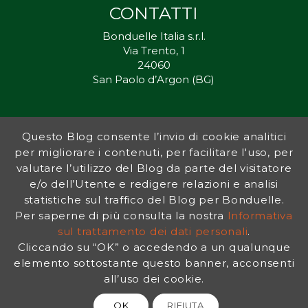
CONTATTI
Bonduelle Italia s.r.l.
Via Trento, 1
24060
San Paolo d’Argon (BG)
Questo Blog consente l’invio di cookie analitici
Inorto.org è dal 2011 il punto di riferimento per gli ortisti italiani, e
per migliorare i contenuti, per facilitare l'uso, per
fornisce preziosi consigli sia ai più esperti che a nuovi interessati.
valutare l’utilizzo del Blog da parte del visitatore
L’obiettivo di Bonduelle è ispirare la transizione verso una dieta a
base vegetale per contribuire al benessere delle persone e del
e/o dell’Utente e redigere relazioni e analisi
pianeta. In questo contesto si inserisce InOrto, simbolo dell’amore
statistiche sul traffico del Blog per Bonduelle.
per la terra e del rispetto dell’ambiente.
Per saperne di più consulta la nostra
Informativa
sul trattamento dei dati personali
.
Cliccando su “OK” o accedendo a un qualunque
INFORMATIVA PRIVACY
|
NOTE LEGALI
elemento sottostante questo banner, acconsenti
all’uso dei cookie.
OK
RIFIUTA